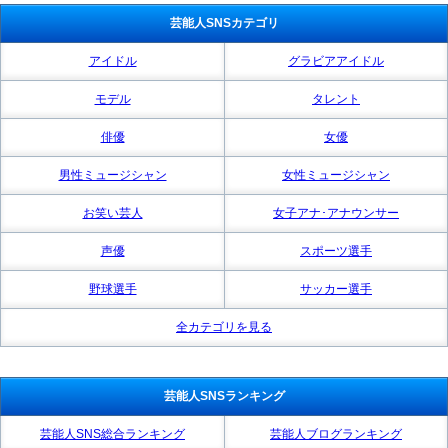
芸能人SNSカテゴリ
アイドル
グラビアアイドル
モデル
タレント
俳優
女優
男性ミュージシャン
女性ミュージシャン
お笑い芸人
女子アナ･アナウンサー
声優
スポーツ選手
野球選手
サッカー選手
全カテゴリを見る
芸能人SNSランキング
芸能人SNS総合ランキング
芸能人ブログランキング