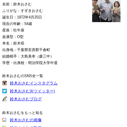
名前：鈴木おさむ
ふりがな：すずきおさむ
誕生日：1972年4月25日
現在の年齢：54歳
星座：牡牛座
血液型：O型
本名：鈴木収
出身地：千葉県安房郡千倉町
結婚相手：大島美幸（森三中）
学歴・出身校：明治学院大学中退
鈴木おさむのSNS全一覧
鈴木おさむインスタグラム
鈴木おさむX(ツイッター)
鈴木おさむブログ
鈴木おさむをもっと知る
鈴木おさむの画像