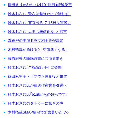
唐田えりか&せいや｢101回目｣続編決定
鈴木おさむ｢賢さは勉強だけで測れず｣
鈴木おさむ｢東京出る｣7月5日災害説に
鈴木おさむ｢大学も無償化を｣と提言
森香澄の主演ドラマ相手役が決定
木村拓哉が負けると｢空気悪くなる｣
藤原紀香の睡眠時間に共演者驚き
鈴木おさむ｢ご祝儀3万円｣に疑問
篠田麻里子ドラマで不倫妻役と報道
鈴木おさむ氏が放送作家業を引退へ
鈴木おさむ氏｢51歳からの妊活です｣
鈴木おさむのタトゥーに驚きの声
木村拓哉SMAP解散で無言貫いたワケ