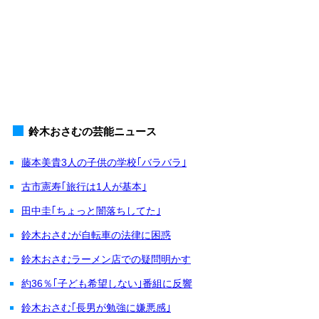
鈴木おさむの芸能ニュース
藤本美貴3人の子供の学校｢バラバラ｣
古市憲寿｢旅行は1人が基本｣
田中圭｢ちょっと闇落ちしてた｣
鈴木おさむが自転車の法律に困惑
鈴木おさむラーメン店での疑問明かす
約36％｢子ども希望しない｣番組に反響
鈴木おさむ｢長男が勉強に嫌悪感｣