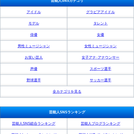
芸能人SNSカテゴリ
アイドル
グラビアアイドル
モデル
タレント
俳優
女優
男性ミュージシャン
女性ミュージシャン
お笑い芸人
女子アナ･アナウンサー
声優
スポーツ選手
野球選手
サッカー選手
全カテゴリを見る
芸能人SNSランキング
芸能人SNS総合ランキング
芸能人ブログランキング