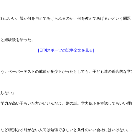
すればいい。親が何を与えてあげられるのか、何を教えてあげるかという問題
性と経験談を語った。
[日刊スポーツの記事全文を見る]
ろう。ペーパーテストの成績が多少下がったとしても、子ども達の総合的な学
強しない」
し学力が高い子もいた方がいいんだよ。別の話。学力低下を容認してもいい理
トなど特別な才能がない人間は勉強できないと条件のいい会社にはいけない。