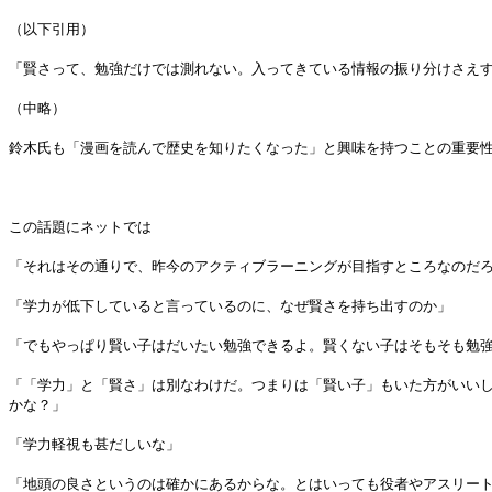
（以下引用）
「賢さって、勉強だけでは測れない。入ってきている情報の振り分けさえ
（中略）
鈴木氏も「漫画を読んで歴史を知りたくなった」と興味を持つことの重要
この話題にネットでは
「それはその通りで、昨今のアクティブラーニングが目指すところなのだ
「学力が低下していると言っているのに、なぜ賢さを持ち出すのか」
「でもやっぱり賢い子はだいたい勉強できるよ。賢くない子はそもそも勉
「「学力」と「賢さ」は別なわけだ。つまりは「賢い子」もいた方がいい
かな？」
「学力軽視も甚だしいな」
「地頭の良さというのは確かにあるからな。とはいっても役者やアスリー