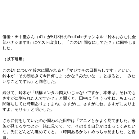
俳優・田中圭さん（41）が5月8日のYouTubeチャンネル「鈴木おさむに全
部ハナシます!!」にゲスト出演し、「この1年間なにしてた？」に回答しま
した。
（以下引用）
この1年について鈴木に聞かれると「マジでその日暮らしです」といい、
鈴木が「その朝起きて今日何しよっかな？みたいな…」と振ると、「みた
いなことですね」と同意した。
続けて、鈴木が「結構メンタル図太いじゃないですか、本来は。それでも
さすがに削られたんですか？」と聞くと、田中は「そうっすね。ちょっと
闇落ちしてた時期ありますよね。さすがに。さすがにね。さすがにありま
すよ、そりゃ」と明かした。
さらに何をしていたのか問われた田中は「アニメとかよく見てました。家
族が見てるやつとか一緒に見てて、で、そのまま自分がはまってくみたい
な。先にどんどん進めてくと。（時間あるから）めっちゃ見ました」と告
白。