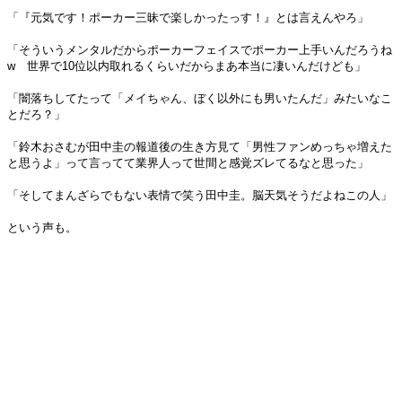
「『元気です！ポーカー三昧で楽しかったっす！』とは言えんやろ」
「そういうメンタルだからポーカーフェイスでポーカー上手いんだろうね
w 世界で10位以内取れるくらいだからまあ本当に凄いんだけども」
「闇落ちしてたって「メイちゃん、ぼく以外にも男いたんだ」みたいなこ
とだろ？」
「鈴木おさむが田中圭の報道後の生き方見て「男性ファンめっちゃ増えた
と思うよ」って言ってて業界人って世間と感覚ズレてるなと思った」
「そしてまんざらでもない表情で笑う田中圭。脳天気そうだよねこの人」
という声も。