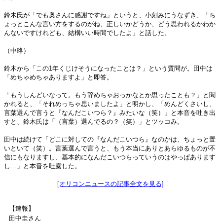
鈴木氏が「でも奥さんに感謝ですね」というと、小刻みにうなずき、「ち
ょっとこんな言い方をするのがね、正しいかどうか、どう思われるかわか
んないですけれども、結構いい時間でしたよ」と話した。
（中略）
鈴木から「この1年くじけそうになったことは？」という質問が。田中は
「めちゃめちゃありますよ」と即答。
「もうしんどいなって。もう辞めちゃおっかなとか思ったことも？」と聞
かれると、「それめっちゃ思いましたよ」と明かし、「めんどくさいし、
言葉選んで言うと『なんだこいつら？』みたいな（笑）」と本音を吐き出
すと、鈴木氏は「（言葉）選んでるの？（笑）」とツッコみ。
田中は続けて「どこに対しての『なんだこいつら』なのかは、ちょっと置
いといて（笑）。言葉選んで言うと、もう本当にありとあらゆるものが不
信にもなりますし、基本的になんだこいつらっていうのはやっぱあります
し…」と本音を吐露した。
[オリコンニュースの記事全文を見る]
【速報】
田中圭さん