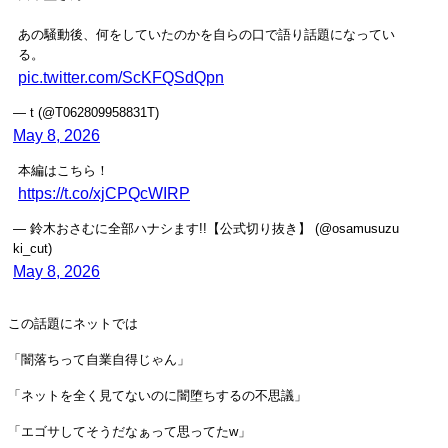
あの騒動後、何をしていたのかを自らの口で語り話題になってい
る。
pic.twitter.com/ScKFQSdQpn
— t (@T062809958831T)
May 8, 2026
本編はこちら！
https://t.co/xjCPQcWIRP
— 鈴木おさむに全部ハナシます!!【公式切り抜き】 (@osamusuzu
ki_cut)
May 8, 2026
この話題にネットでは
「闇落ちって自業自得じゃん」
「ネットを全く見てないのに闇堕ちするの不思議」
「エゴサしてそうだなぁって思ってたw」