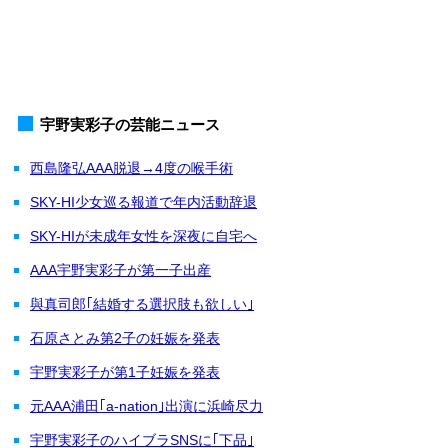
宇野実彩子の芸能ニュース
西島隆弘AAA脱退→4度の喉手術
SKY-HI少女巡る報道で年内活動辞退
SKY-HIが未成年女性を深夜に自宅へ
AAA宇野実彩子が第一子出産
與真司郎｢結婚する選択肢も欲しい｣
石原さとみ第2子の妊娠を発表
宇野実彩子が第1子妊娠を発表
元AAA浦田｢a-nation｣出演に浜崎尽力
宇野実彩子のハイブラSNSに｢下品｣