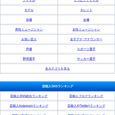
アイドル
グラビアアイドル
モデル
タレント
俳優
女優
男性ミュージシャン
女性ミュージシャン
お笑い芸人
女子アナ･アナウンサー
声優
スポーツ選手
野球選手
サッカー選手
全カテゴリを見る
芸能人SNSランキング
芸能人SNS総合ランキング
芸能人ブログランキング
芸能人Instagramランキング
芸能人X(Twitter)ランキング