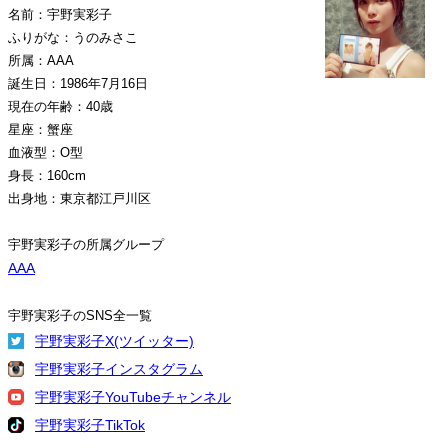
名前：宇野実彩子
ふりがな：うのみさこ
所属：AAA
誕生日：1986年7月16日
現在の年齢：40歳
星座：蟹座
血液型：O型
身長：160cm
出身地：東京都江戸川区
宇野実彩子の所属グループ
AAA
宇野実彩子のSNS全一覧
宇野実彩子X(ツイッター)
宇野実彩子インスタグラム
宇野実彩子YouTubeチャンネル
宇野実彩子TikTok