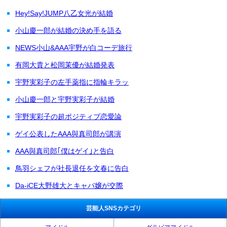
Hey!Say!JUMP八乙女光が結婚
小山慶一郎が結婚の決め手を語る
NEWS小山&AAA宇野が白コーデ旅行
有岡大貴と松岡茉優が結婚発表
宇野実彩子の左手薬指に指輪キラッ
小山慶一郎と宇野実彩子が結婚
宇野実彩子の超ポジティブ恋愛論
ゲイ公表したAAA與真司郎が講演
AAA與真司郎｢僕はゲイ｣と告白
鳥羽シェフが社長退任を文春に告白
Da-iCE大野雄大とキャバ嬢が交際
芸能人SNSカテゴリ