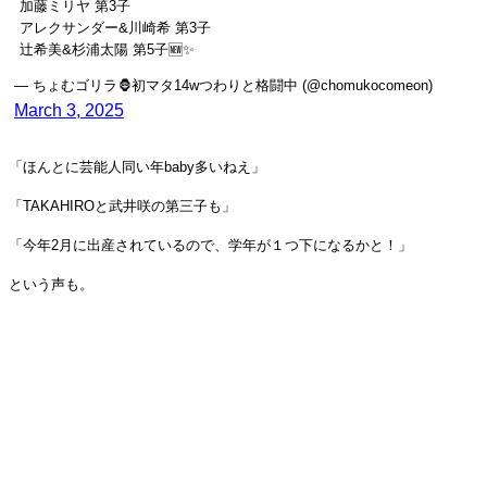
加藤ミリヤ 第3子
アレクサンダー&川崎希 第3子
辻希美&杉浦太陽 第5子🆕✨
— ちょむゴリラ🦍初マタ14wつわりと格闘中 (@chomukocomeon)
March 3, 2025
「ほんとに芸能人同い年baby多いねえ」
「TAKAHIROと武井咲の第三子も」
「今年2月に出産されているので、学年が１つ下になるかと！」
という声も。