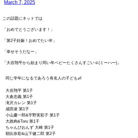
March 7, 2025
この話題にネットでは
「おめでとうございます！」
「第2子妊娠！おめでたい🌸」
「幸せそうだなー」
「大谷翔平から始まり同い年ベビーたくさんすごい☺️(ミーハー)」
同じ学年になるであろう有名人の子ども👶
大谷翔平 第1子
大倉忠義 第1子
滝沢カレン 第1子
成田凌 第1子
小山慶一郎&宇野実彩子 第1子
大政絢&Toru 第1子
ちゃんぴおんず 大崎 第1子
朝比奈彩&山下健二郎 第2子