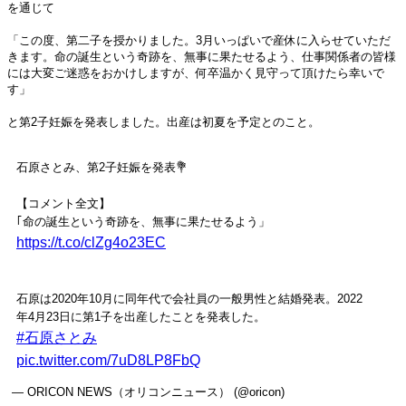
を通じて
「この度、第二子を授かりました。3月いっぱいで産休に入らせていただ
きます。命の誕生という奇跡を、無事に果たせるよう、仕事関係者の皆様
には大変ご迷惑をおかけしますが、何卒温かく見守って頂けたら幸いで
す」
と第2子妊娠を発表しました。出産は初夏を予定とのこと。
石原さとみ、第2子妊娠を発表💐
【コメント全文】
｢命の誕生という奇跡を、無事に果たせるよう」
https://t.co/clZg4o23EC
石原は2020年10月に同年代で会社員の一般男性と結婚発表。2022
年4月23日に第1子を出産したことを発表した。
#石原さとみ
pic.twitter.com/7uD8LP8FbQ
— ORICON NEWS（オリコンニュース） (@oricon)