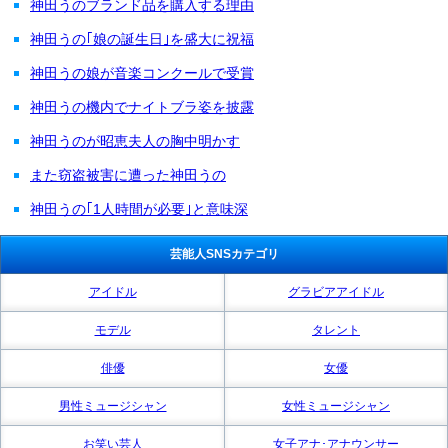
神田うのブランド品を購入する理由
神田うの｢娘の誕生日｣を盛大に祝福
神田うの娘が音楽コンクールで受賞
神田うの機内でナイトブラ姿を披露
神田うのが昭恵夫人の胸中明かす
また窃盗被害に遭った神田うの
神田うの｢1人時間が必要｣と意味深
芸能人SNSカテゴリ
アイドル
グラビアアイドル
モデル
タレント
俳優
女優
男性ミュージシャン
女性ミュージシャン
お笑い芸人
女子アナ･アナウンサー