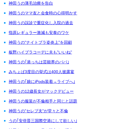
神田うの薄毛治療を告白
神田うのママ友と会食時の心得明かす
神田うの誤診で重症化し入院の過去
指原レギュラー激減も安泰のワケ
神田うの"ナイトブラ姿炎上"を回顧
板野ハイブラコーデに夫も"いいね"
神田うの｢港っちは芸能界のパパ｣
みちょぱ3度目の挙式は400人披露宴
神田うの｢娘にiPods装着→ライブへ｣
神田うの12歳長女がマックデビュー
神田うの服装が不倫相手と同じと話題
神田うの"セレブ夫"が堂々と不倫
うの｢安倍晋三国際空港にして欲しい｣