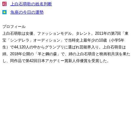
上白石萌歌の姓名判断
魚座の今日の運勢
プロフィール
上白石萌歌は女優、ファッションモデル、タレント。2011年の第7回「東
宝「シンデレラ」オーディション」で当時史上最年少の10歳（小学5年
生）で44,120人の中からグランプリに選ばれ芸能界入り。上白石萌音は
姉。2018年公開の「羊と鋼の森」で、姉の上白石萌音と映画初共演を果た
し、同作品で第42回日本アカデミー賞新人俳優賞を受賞した。