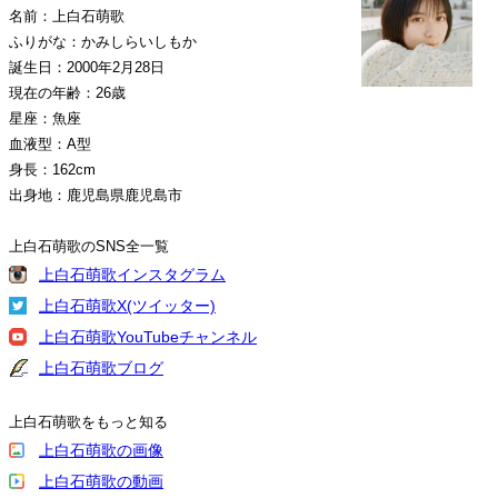
名前：上白石萌歌
ふりがな：かみしらいしもか
誕生日：2000年2月28日
現在の年齢：26歳
星座：魚座
血液型：A型
身長：162cm
出身地：鹿児島県鹿児島市
上白石萌歌のSNS全一覧
上白石萌歌インスタグラム
上白石萌歌X(ツイッター)
上白石萌歌YouTubeチャンネル
上白石萌歌ブログ
上白石萌歌をもっと知る
上白石萌歌の画像
上白石萌歌の動画