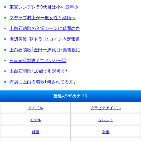
東宝シンデレラ9代目は小4･最年少
マヂラブ村上が一般女性と結婚へ
上白石萌歌の入浴シーンに疑問の声
浜辺美波｢朝ドラ｣ヒロイン内定報道
上白石萌歌｢金田一｣5代目･美雪役に
Foorin活動終了でメンバー涙
上白石萌歌｢18歳で引退考えた｣
布袋に上白石萌歌｢何されてる方｣
芸能人SNSカテゴリ
アイドル
グラビアアイドル
モデル
タレント
俳優
女優