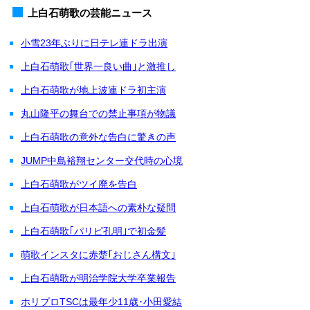
上白石萌歌の芸能ニュース
小雪23年ぶりに日テレ連ドラ出演
上白石萌歌｢世界一良い曲｣と激推し
上白石萌歌が地上波連ドラ初主演
丸山隆平の舞台での禁止事項が物議
上白石萌歌の意外な告白に驚きの声
JUMP中島裕翔センター交代時の心境
上白石萌歌がツイ廃を告白
上白石萌歌が日本語への素朴な疑問
上白石萌歌｢パリピ孔明｣で初金髪
萌歌インスタに赤楚｢おじさん構文｣
上白石萌歌が明治学院大学卒業報告
ホリプロTSCは最年少11歳･小田愛結