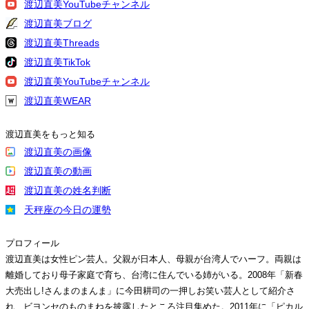
渡辺直美YouTubeチャンネル
渡辺直美ブログ
渡辺直美Threads
渡辺直美TikTok
渡辺直美YouTubeチャンネル
渡辺直美WEAR
渡辺直美をもっと知る
渡辺直美の画像
渡辺直美の動画
渡辺直美の姓名判断
天秤座の今日の運勢
プロフィール
渡辺直美は女性ピン芸人。父親が日本人、母親が台湾人でハーフ。両親は
離婚しており母子家庭で育ち、台湾に住んでいる姉がいる。2008年「新春
大売出し!さんまのまんま」に今田耕司の一押しお笑い芸人として紹介さ
れ、ビヨンセのものまねを披露したところ注目集めた。2011年に「ピカル