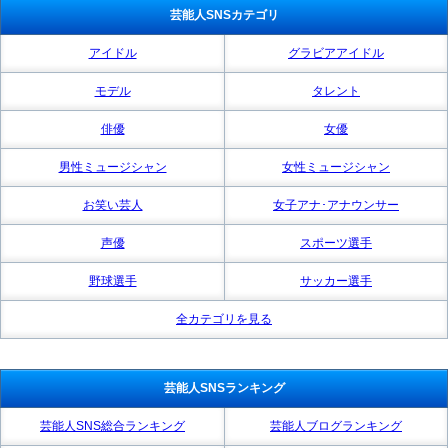
芸能人SNSカテゴリ
アイドル
グラビアアイドル
モデル
タレント
俳優
女優
男性ミュージシャン
女性ミュージシャン
お笑い芸人
女子アナ･アナウンサー
声優
スポーツ選手
野球選手
サッカー選手
全カテゴリを見る
芸能人SNSランキング
芸能人SNS総合ランキング
芸能人ブログランキング