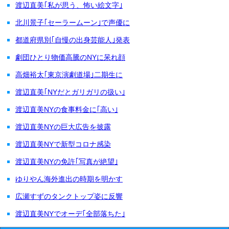
渡辺直美｢私が思う、怖い絵文字｣
北川景子｢セーラームーン｣で声優に
都道府県別｢自慢の出身芸能人｣発表
劇団ひとり物価高騰のNYに呆れ顔
高畑裕太｢東京演劇道場｣二期生に
渡辺直美｢NYだとガリガリの扱い｣
渡辺直美NYの食事料金に｢高い｣
渡辺直美NYの巨大広告を披露
渡辺直美NYで新型コロナ感染
渡辺直美NYの免許｢写真が絶望｣
ゆりやん海外進出の時期を明かす
広瀬すずのタンクトップ姿に反響
渡辺直美NYでオーデ｢全部落ちた｣