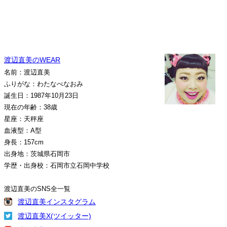
渡辺直美のWEAR
名前：渡辺直美
ふりがな：わたなべなおみ
誕生日：1987年10月23日
現在の年齢：38歳
星座：天秤座
血液型：A型
身長：157cm
出身地：茨城県石岡市
学歴・出身校：石岡市立石岡中学校
渡辺直美のSNS全一覧
渡辺直美インスタグラム
渡辺直美X(ツイッター)