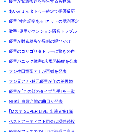
優里が緊急搬送を報告するも物議
あいみょんタトゥー確定で拒否反応
優里｢物的証拠ある｣ネットの臆測否定
歌手･優里がマンション騒音トラブル
優里が財布紛失で異例の呼びかけ
優里のゴリゴリタトゥーに驚きの声
優里パニック障害&広場恐怖症を公表
フジ生田竜聖アナが再婚を発表
フジ元アナ･秋元優里が年の差再婚
優里が｢この顔のタイプ苦手｣を一蹴
NHK紅白歌合戦の曲目が発表
｢Mステ SUPER LIVE｣出演者第1弾
ベストアーティスト司会は櫻井続投
優里がフェスでの口パク疑惑に言及