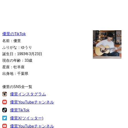
優里のTikTok
名前：優里
ふりがな：ゆうり
誕生日：1993年3月23日
現在の年齢：33歳
星座：牡羊座
出身地：千葉県
優里のSNS全一覧
優里インスタグラム
優里YouTubeチャンネル
優里TikTok
優里X(ツイッター)
優里YouTubeチャンネル