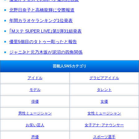
北野日奈子と高橋龍輝に交際報道
年間カラオケランキング1位発表
｢Mステ SUPER LIVE｣第1弾31組発表
優里5個目のタトゥー彫ったと報告
ジャニJrと元乃木坂が泥沼の四角関係
芸能人SNSカテゴリ
アイドル
グラビアアイドル
モデル
タレント
俳優
女優
男性ミュージシャン
女性ミュージシャン
お笑い芸人
女子アナ･アナウンサー
声優
スポーツ選手