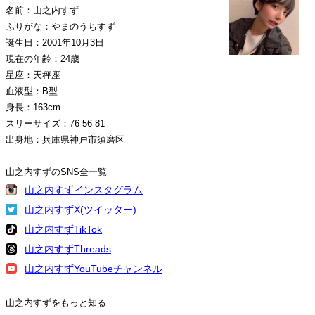
名前：山之内すず
ふりがな：やまのうちすず
誕生日：2001年10月3日
現在の年齢：24歳
星座：天秤座
血液型：B型
身長：163cm
スリーサイズ：76-56-81
出身地：兵庫県神戸市須磨区
山之内すずのSNS全一覧
山之内すずインスタグラム
山之内すずX(ツイッター)
山之内すずTikTok
山之内すずThreads
山之内すずYouTubeチャンネル
山之内すずをもっと知る