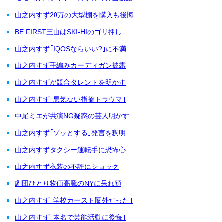
山之内すず20万の大型棚を購入も後悔
BE:FIRST三山はSKI-HIのゴリ押し
山之内すず｢IQOSならいい?｣に不満
山之内すず手編みカーディガン披露
山之内すずが競合タレントを明かす
山之内すず｢悪気ない指摘トラウマ｣
中尾ミエが共演NG疑惑の芸人明かす
山之内すず｢ゾッとする｣発言を釈明
山之内すずタクシー運転手に恐怖心
山之内すず衣装の不評にショック
劇団ひとり物価高騰のNYに呆れ顔
山之内すず｢学校カースト圏外だった｣
山之内すず｢本名で芸能活動に後悔｣