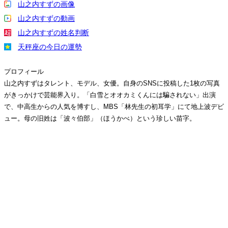
山之内すずの画像
山之内すずの動画
山之内すずの姓名判断
天秤座の今日の運勢
プロフィール
山之内すずはタレント、モデル、女優。自身のSNSに投稿した1枚の写真
がきっかけで芸能界入り。「白雪とオオカミくんには騙されない」出演
で、中高生からの人気を博すし、MBS「林先生の初耳学」にて地上波デビ
ュー。母の旧姓は「波々伯部」（ほうかべ）という珍しい苗字。