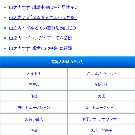
山之内すず｢誹謗中傷は中年男性多い｣
山之内すず｢頭蓋骨まで叩かれてる｣
山之内すず本名での芸能活動に悩み
山之内すずロングヘアー姿を公開
山之内すず｢親世代の中傷｣に衝撃
芸能人SNSカテゴリ
アイドル
グラビアアイドル
モデル
タレント
俳優
女優
男性ミュージシャン
女性ミュージシャン
お笑い芸人
女子アナ･アナウンサー
声優
スポーツ選手