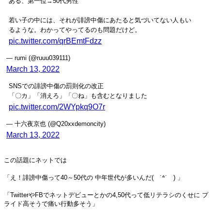
ある、第一位→50代男性
若い子の中には、それが誹謗中傷にあたると気づいてない人もい
るような。わかってやってるのも問題だけど。
pic.twitter.com/qrBEmtFdzz
— rumi (@ruuu039111)
March 13, 2022
SNSでの誹謗中傷の罰則化の改正
「〇カ」「消えろ」「〇ね」も含むとなりました
pic.twitter.com/2WYpkq9O7r
— 十六夜京也 (@Q20xxdemoncity)
March 13, 2022
この話題にネットでは
「え！誹謗中傷って40～50代の 中年世代が多いんだ( ˙꒫˙ ) 」
「TwitterやFBでネットデビューとかの4,50代って低リテラシのくせに プ
ライド高そうで痛い行動多そう」