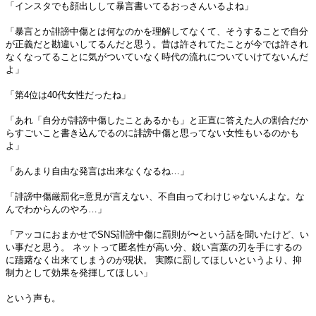
「インスタでも顔出しして暴言書いてるおっさんいるよね」
「暴言とか誹謗中傷とは何なのかを理解してなくて、そうすることで自分
が正義だと勘違いしてるんだと思う。昔は許されてたことが今では許され
なくなってることに気がついていなく時代の流れについていけてないんだ
よ」
「第4位は40代女性だったね」
「あれ「自分が誹謗中傷したことあるかも」と正直に答えた人の割合だか
らすごいこと書き込んでるのに誹謗中傷と思ってない女性もいるのかも
よ」
「あんまり自由な発言は出来なくなるね…」
「誹謗中傷厳罰化=意見が言えない、不自由ってわけじゃないんよな。な
んでわからんのやろ…」
「アッコにおまかせでSNS誹謗中傷に罰則が〜という話を聞いたけど、い
い事だと思う。 ネットって匿名性が高い分、鋭い言葉の刃を手にするの
に躊躇なく出来てしまうのが現状。 実際に罰してほしいというより、抑
制力として効果を発揮してほしい」
という声も。