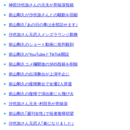
神田沙也加さんの元夫が意味深投稿
前山剛久が沙也加さんとの騒動を回顧
前山剛久｢あの日の事は全部話せます｣
沙也加さん元恋人メンズラウンジ勤務
前山剛久のショート動画に批判殺到
前山剛久がYouTubeとTikTok開設
前山剛久コメ欄開放のSNS投稿を削除
前山剛久の出演舞台が上演中止に
前山剛久の復帰舞台で女優2人辞退
前山剛久の復帰で演出家にも飛び火
沙也加さん元夫･村田充が意味深
前山剛久｢週刊女性｣で役者復帰切望
沙也加さん元恋人｢春になりました｣