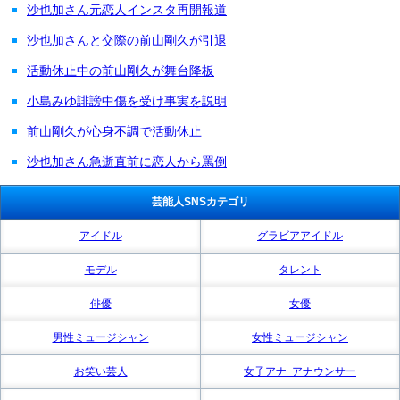
沙也加さん元恋人インスタ再開報道
沙也加さんと交際の前山剛久が引退
活動休止中の前山剛久が舞台降板
小島みゆ誹謗中傷を受け事実を説明
前山剛久が心身不調で活動休止
沙也加さん急逝直前に恋人から罵倒
芸能人SNSカテゴリ
アイドル
グラビアアイドル
モデル
タレント
俳優
女優
男性ミュージシャン
女性ミュージシャン
お笑い芸人
女子アナ･アナウンサー