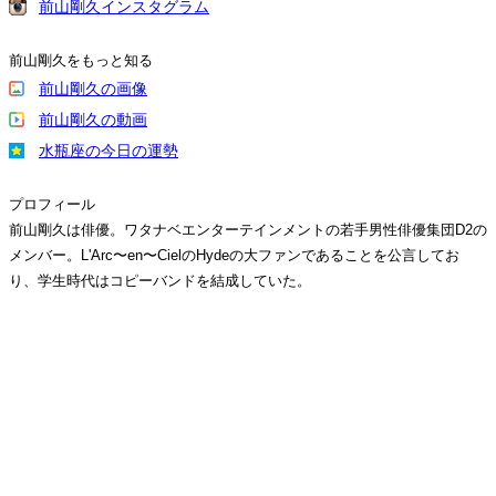
前山剛久インスタグラム
前山剛久をもっと知る
前山剛久の画像
前山剛久の動画
水瓶座の今日の運勢
プロフィール
前山剛久は俳優。ワタナベエンターテインメントの若手男性俳優集団D2の
メンバー。L'Arc〜en〜CielのHydeの大ファンであることを公言してお
り、学生時代はコピーバンドを結成していた。