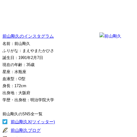
前山剛久のインスタグラム
名前：前山剛久
ふりがな：まえやまたかひさ
誕生日：1991年2月7日
現在の年齢：35歳
星座：水瓶座
血液型：O型
身長：172cm
出身地：大阪府
学歴・出身校：明治学院大学
前山剛久のSNS全一覧
前山剛久X(ツイッター)
前山剛久ブログ