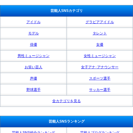
芸能人SNSカテゴリ
アイドル
グラビアアイドル
モデル
タレント
俳優
女優
男性ミュージシャン
女性ミュージシャン
お笑い芸人
女子アナ･アナウンサー
声優
スポーツ選手
野球選手
サッカー選手
全カテゴリを見る
芸能人SNSランキング
芸能人SNS総合ランキング
芸能人ブログランキング