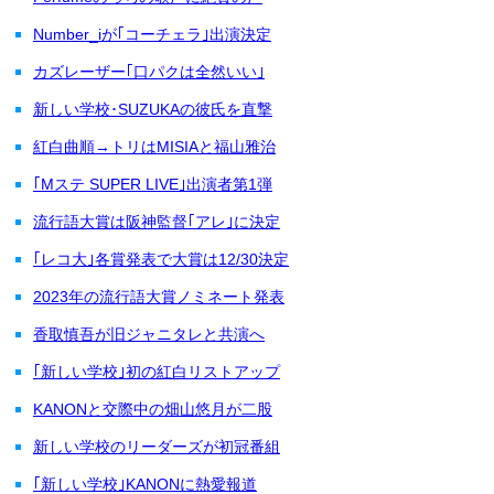
Number_iが｢コーチェラ｣出演決定
カズレーザー｢口パクは全然いい｣
新しい学校･SUZUKAの彼氏を直撃
紅白曲順→トリはMISIAと福山雅治
｢Mステ SUPER LIVE｣出演者第1弾
流行語大賞は阪神監督｢アレ｣に決定
｢レコ大｣各賞発表で大賞は12/30決定
2023年の流行語大賞ノミネート発表
香取慎吾が旧ジャニタレと共演へ
｢新しい学校｣初の紅白リストアップ
KANONと交際中の畑山悠月が二股
新しい学校のリーダーズが初冠番組
｢新しい学校｣KANONに熱愛報道