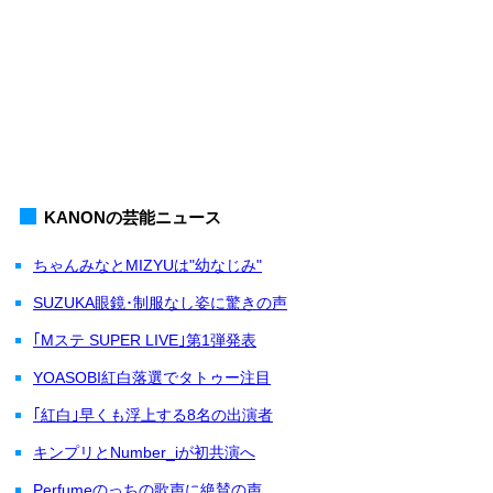
KANONの芸能ニュース
ちゃんみなとMIZYUは"幼なじみ"
SUZUKA眼鏡･制服なし姿に驚きの声
｢Mステ SUPER LIVE｣第1弾発表
YOASOBI紅白落選でタトゥー注目
｢紅白｣早くも浮上する8名の出演者
キンプリとNumber_iが初共演へ
Perfumeのっちの歌声に絶賛の声