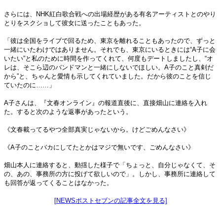
さらには、NHK紅白歌合戦への出場経歴がある有名アーティストとのやり
とりをスクショして彼女に送ったこともあった。
「彼は全国をライブで回るため、東京を離れることもあったので、ずっと
一緒にいたわけではありません。それでも、東京にいるときには“A子に会
いたい”と私のために時間を作ってくれて、何度もデートしましたし、“オ
レは、そこら辺のバンドマンと一緒にしないでほしい。A子のこと真剣だ
から”と、ちゃんと愛情も示してくれていました。だから彼のことを信じ
ていたのに……」
A子さんは、『文春オンライン』の報道直後に、直接畑山に連絡を入れ
た。すると次のような返事があったという。
《文春載ってるやつ全部真実じゃないから。けどごめんなさい》
《A子のことバカにしてたとかはマジで無いです、ごめんなさい》
畑山本人に連絡すると、動揺した様子で「ちょっと、自分じゃなくて、そ
の、あの、事務所の方に投げて欲しいので」。しかし、事務所に連絡して
も回答が返ってくることはなかった。
[NEWSポストセブンの記事全文を見る]