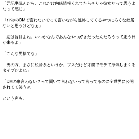
「元記事読んだら、これだけ内緒情報くれてたらそりゃ彼女だって思うよ
なって感じ」
「ｲﾝｽﾀのDMで言わないでって言いながら連絡してくるやつにろくな奴居
ないと思うけどなぁ」
「恋は盲目よね。いつかなんであんなやつ好きだったんだろうって思う日
が来るよ」
「こんな男捨てな」
「男の方、まさに絵音系というか。ブスだけど才能でモテて浮気しまくる
タイプだよね」
「DMの事言わない？って聞いて言わないって言ってるのに全世界に公開
されてて笑うw」
という声も。