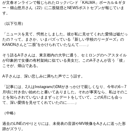
が文春オンラインで報じられたロックバンド「KALMA」ボーカル＆ギタ
ー・畑山悠月さん（22）に二股疑惑とNEWSポストセブンが報じていま
す。
（以下引用）
「ニュースを見て、愕然としました。彼が私に見せてくれた愛情は嘘だっ
たの？って。まさか、いまバズっている『新しい学校のリーダーズ』の
KANONさんと“二股”をかけられていたなんて……」
そう語るA子さんは、東京都内の大学に通う、セミロングのヘアスタイル
が印象的で女優の有村架純に似ている美女だ。このA子さんが言う「彼」
こそが、畑山である。
A子さんは、深い悲しみに満ちた声でこう話す。
「記事には、2人はInstagramのDMがきっかけで親しくなり、今年の6～7
月頃に付き合い始めたと書いてありました。それが事実なら、私はそのこ
とを知らされていないままずっとデートをしていて。この6月にも会っ
て、深い愛情を見せてくれていたのに……」
（中略）
過去のLINEのやりとりには、未発表の音源やMV映像をAさんに送った形
跡がズラリ。