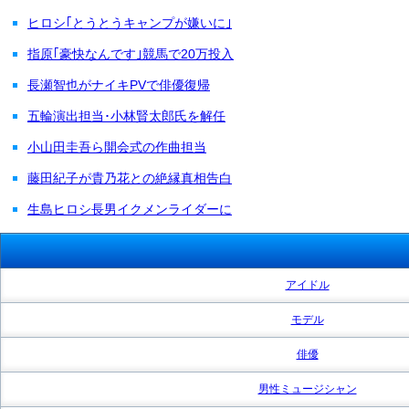
ヒロシ｢とうとうキャンプが嫌いに｣
指原｢豪快なんです｣競馬で20万投入
長瀬智也がナイキPVで俳優復帰
五輪演出担当･小林賢太郎氏を解任
小山田圭吾ら開会式の作曲担当
藤田紀子が貴乃花との絶縁真相告白
生島ヒロシ長男イクメンライダーに
アイドル
モデル
俳優
男性ミュージシャン