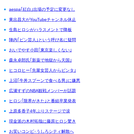
aespa｢紅白｣出場の予定に変更なし
東出昌大がYouTubeチャンネル休止
生島ヒロシがハラスメントで降板
陣内｢ピン芸人｣という呼び名に疑問
おいでやす小田｢東京楽しくない｣
森永卓郎氏｢新薬で地獄から天国｣
ヒコロヒー｢先輩女芸人からビンタ｣
上沼｢牛丼スプーンで食べる男｣に嫌悪
広瀬すずのNBA観戦メンバーが話題
ヒロシ｢限界がきた｣と番組卒業発表
上原多香子4年ぶりステージで涙
現金派の木村拓哉に藤原ヒロシ驚き
お笑いコンビ･うしろシティ解散へ