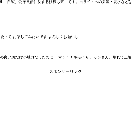
RL、自演、公序良俗に反する投稿も禁止です。当サイトへの要望・要求など
 会って お話してみたいです よろしくお願いし
 性格良い所だけが魅力だったのに… マジ！！キモイ★ チャンさん、別れて正
スポンサーリンク