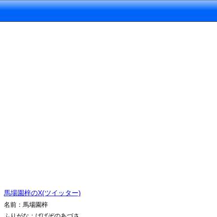
馬場園梓のX(ツイッター)
名前：馬場園梓
ふりがな：ばばぞのあづさ