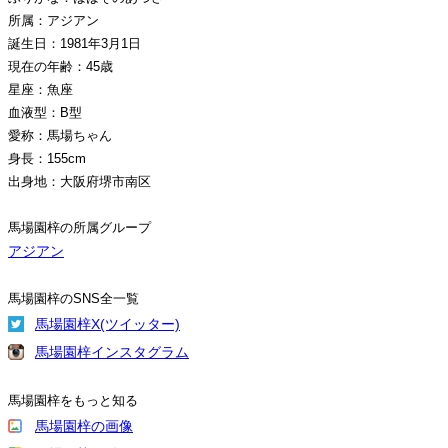
所属：アジアン
誕生日：1981年3月1日
現在の年齢：45歳
星座：魚座
血液型：B型
愛称：馬場ちゃん
身長：155cm
出身地：大阪府堺市南区
馬場園梓の所属グループ
アジアン
馬場園梓のSNS全一覧
馬場園梓X(ツイッター)
馬場園梓インスタグラム
馬場園梓をもっと知る
馬場園梓の画像