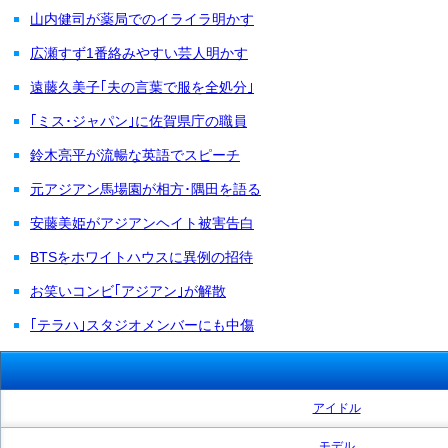
山内健司が薬局でのイライラ明かす
広瀬すず1番絡みやすい芸人明かす
遠藤久美子｢夫の言葉で服を全処分｣
｢ミス･ジャパン｣に佐賀県庁の職員
鈴木亮平が流暢な英語でスピーチ
元アジアン馬場園が相方･隅田を語る
安藤美姫がアジアンヘイト被害告白
BTSをホワイトハウスに異例の招待
お笑いコンビ｢アジアン｣が解散
｢テラハ｣スタジオメンバーにも中傷
アイドル
モデル