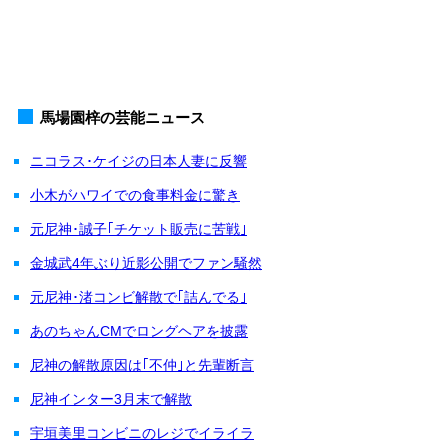
馬場園梓の芸能ニュース
ニコラス･ケイジの日本人妻に反響
小木がハワイでの食事料金に驚き
元尼神･誠子｢チケット販売に苦戦｣
金城武4年ぶり近影公開でファン騒然
元尼神･渚コンビ解散で｢詰んでる｣
あのちゃんCMでロングヘアを披露
尼神の解散原因は｢不仲｣と先輩断言
尼神インター3月末で解散
宇垣美里コンビニのレジでイライラ