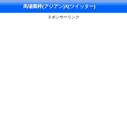
馬場園梓(アジアン)X(ツイッター)
スポンサーリンク