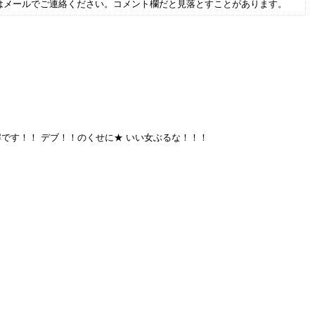
はメールでご連絡ください。コメント欄だと見落とすことがあります。
解です！！ デブ！！のくせに★ いい女ぶるな！！！