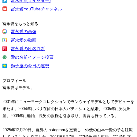
冨永愛X(ツイッター)
冨永愛YouTubeチャンネル
冨永愛をもっと知る
冨永愛の画像
冨永愛の動画
冨永愛の姓名判断
愛の名前イメージ投票
獅子座の今日の運勢
プロフィール
冨永愛はモデル。
2001年にニューヨークコレクションでランウェイモデルとしてデビューを
果たす。2004年にパリ在留の日本人パティシエと結婚、2005年に男児出
産。2009年に離婚、長男の親権を引き取り、養育も行っている。
2025年12月20日、自身のInstagramを更新し、俳優の山本一賢の子を妊娠
していることを発表した。2026年5月7日、第2子出産を報告。第1子以来