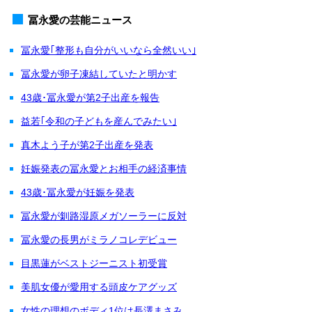
冨永愛の芸能ニュース
冨永愛｢整形も自分がいいなら全然いい｣
冨永愛が卵子凍結していたと明かす
43歳･冨永愛が第2子出産を報告
益若｢令和の子どもを産んでみたい｣
真木よう子が第2子出産を発表
妊娠発表の冨永愛とお相手の経済事情
43歳･冨永愛が妊娠を発表
冨永愛が釧路湿原メガソーラーに反対
冨永愛の長男がミラノコレデビュー
目黒蓮がベストジーニスト初受賞
美肌女優が愛用する頭皮ケアグッズ
女性の理想のボディ1位は長澤まさみ