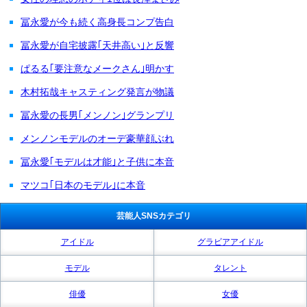
冨永愛が今も続く高身長コンプ告白
冨永愛が自宅披露｢天井高い｣と反響
ぱるる｢要注意なメークさん｣明かす
木村拓哉キャスティング発言が物議
冨永愛の長男｢メンノン｣グランプリ
メンノンモデルのオーデ豪華顔ぶれ
冨永愛｢モデルは才能｣と子供に本音
マツコ｢日本のモデル｣に本音
芸能人SNSカテゴリ
アイドル
グラビアアイドル
モデル
タレント
俳優
女優