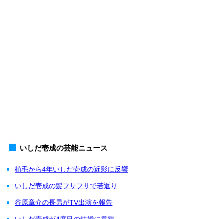
いしだ壱成の芸能ニュース
植毛から4年いしだ壱成の近影に反響
いしだ壱成の髪フサフサで若返り
谷原章介の長男がTV出演を報告
いしだ壱成が4度目の結婚に意欲