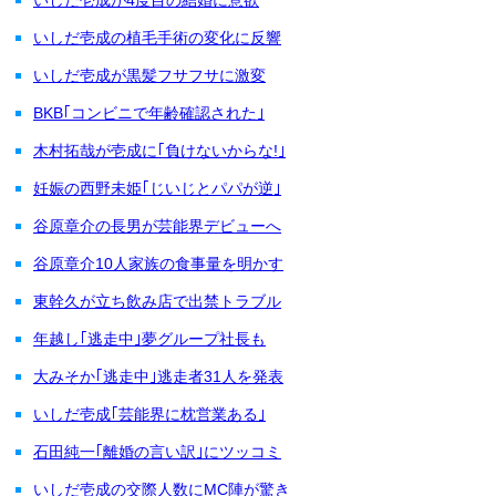
いしだ壱成の植毛手術の変化に反響
いしだ壱成が黒髪フサフサに激変
BKB｢コンビニで年齢確認された｣
木村拓哉が壱成に｢負けないからな!｣
妊娠の西野未姫｢じいじとパパが逆｣
谷原章介の長男が芸能界デビューへ
谷原章介10人家族の食事量を明かす
東幹久が立ち飲み店で出禁トラブル
年越し｢逃走中｣夢グループ社長も
大みそか｢逃走中｣逃走者31人を発表
いしだ壱成｢芸能界に枕営業ある｣
石田純一｢離婚の言い訳｣にツッコミ
いしだ壱成の交際人数にMC陣が驚き