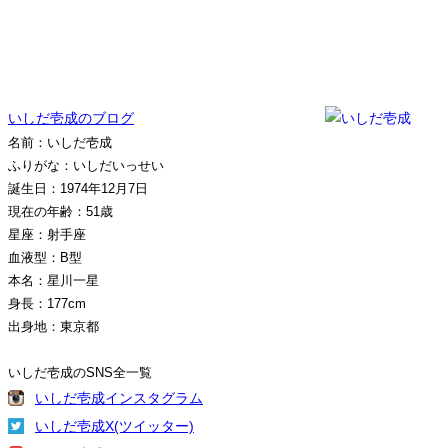
いしだ壱成のブログ
名前：いしだ壱成
ふりがな：いしだいっせい
誕生日：1974年12月7日
現在の年齢：51歳
星座：射手座
血液型：B型
本名：星川一星
身長：177cm
出身地：東京都
いしだ壱成のSNS全一覧
いしだ壱成インスタグラム
いしだ壱成X(ツイッター)