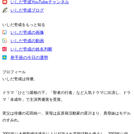
いしだ壱成YouTubeチャンネル
いしだ壱成ブログ
いしだ壱成をもっと知る
いしだ壱成の画像
いしだ壱成の動画
いしだ壱成の姓名判断
射手座の今日の運勢
プロフィール
いしだ壱成は俳優。
ドラマ「ひとつ屋根の下」「聖者の行進」など人気ドラマに出演し、ドラ
マ「未成年」で主演男優賞を受賞。
実父は俳優の石田純一、実母は反原発活動家の星川まり、異母妹はモデル
のすみれ。
2001年に大麻取締法違反により起訴され芸能活動を停止し、2003年に俳