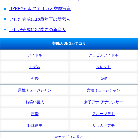
RYKEYが沢尻エリカと交際宣言
いしだ壱成に18歳年下の新恋人
いしだ壱成に27歳差の新恋人
芸能人SNSカテゴリ
アイドル
グラビアアイドル
モデル
タレント
俳優
女優
男性ミュージシャン
女性ミュージシャン
お笑い芸人
女子アナ･アナウンサー
声優
スポーツ選手
野球選手
サッカー選手
全カテゴリを見る