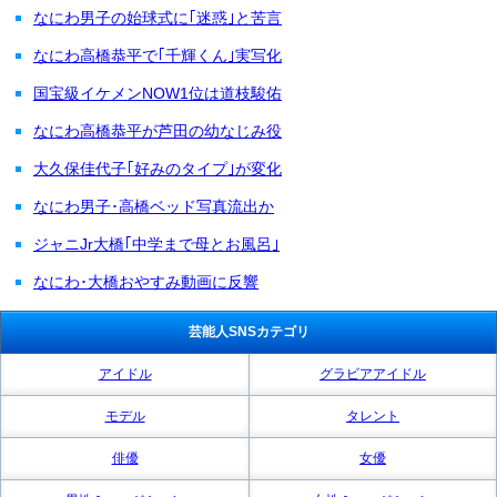
なにわ男子の始球式に｢迷惑｣と苦言
なにわ高橋恭平で｢千輝くん｣実写化
国宝級イケメンNOW1位は道枝駿佑
なにわ高橋恭平が芦田の幼なじみ役
大久保佳代子｢好みのタイプ｣が変化
なにわ男子･高橋ベッド写真流出か
ジャニJr大橋｢中学まで母とお風呂｣
なにわ･大橋おやすみ動画に反響
芸能人SNSカテゴリ
アイドル
グラビアアイドル
モデル
タレント
俳優
女優