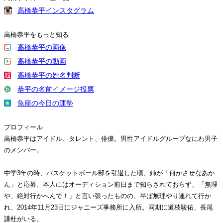
高橋恭平インスタグラム
高橋恭平をもっと知る
高橋恭平の画像
高橋恭平の動画
高橋恭平の姓名判断
恭平の名前イメージ投票
魚座の今日の運勢
プロフィール
高橋恭平はアイドル、タレント、俳優。男性アイドルグループなにわ男子
のメンバー。
中学3年の時、バスケットボール部を引退した頃、姉が「何かさせなあか
ん」と応募。本人にはオーディション前日まで知らされておらず、「無理
や、絶対行かへんで！」と言い張ったものの、半ば無理やり連れて行か
れ、2014年11月23日にジャニーズ事務所に入所。同期に道枝駿佑、長尾
謙杜がいる。