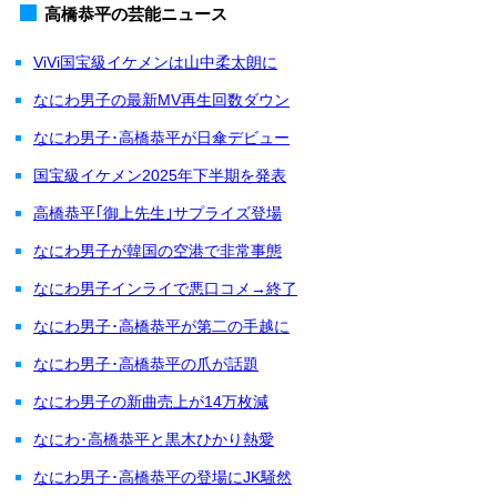
高橋恭平の芸能ニュース
ViVi国宝級イケメンは山中柔太朗に
なにわ男子の最新MV再生回数ダウン
なにわ男子･高橋恭平が日傘デビュー
国宝級イケメン2025年下半期を発表
高橋恭平｢御上先生｣サプライズ登場
なにわ男子が韓国の空港で非常事態
なにわ男子インライで悪口コメ→終了
なにわ男子･高橋恭平が第二の手越に
なにわ男子･高橋恭平の爪が話題
なにわ男子の新曲売上が14万枚減
なにわ･高橋恭平と黒木ひかり熱愛
なにわ男子･高橋恭平の登場にJK騒然