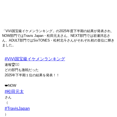
「ViVi国宝級イケメンランキング」の2025年度下半期の結果が発表され、
NOW部門ではTravis Japan・松田元太さん、NEXT部門では岩瀬洋志さ
ん、ADULT部門ではSixTONES・松村北斗さんがそれぞれ初の首位に輝き
ました。
#ViVi国宝級イケメンランキング
速報🏆❤️‍🔥
どの部門も激戦だった
2025年下半期１位の結果を発表！！
👑NOW
#松田元太
さん
（
#TravisJapan
）