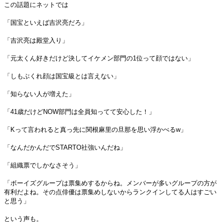
この話題にネットでは
「国宝といえば吉沢亮だろ」
「吉沢亮は殿堂入り」
「元太くん好きだけど決してイケメン部門の1位って顔ではない」
「しもぶくれ顔は国宝級とは言えない」
「知らない人が増えた」
「41歳だけどNOW部門は全員知ってて安心した！」
「Kって言われると真っ先に関根麻里の旦那を思い浮かべるw」
「なんだかんだでSTARTO社強いんだね」
「組織票でしかなさそう」
「ボーイズグループは票集めするからね。メンバーが多いグループの方が
有利だよね。その点俳優は票集めしないからランクインしてる人はすごい
と思う」
という声も。