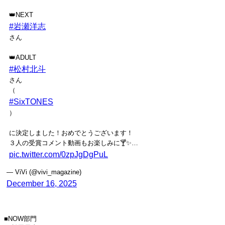
👑NEXT
#岩瀬洋志
さん
👑ADULT
#松村北斗
さん
（
#SixTONES
）
に決定しました！おめでとうございます！
３人の受賞コメント動画もお楽しみに🍸✨…
pic.twitter.com/0zpJgDgPuL
— ViVi (@vivi_magazine)
December 16, 2025
■NOW部門