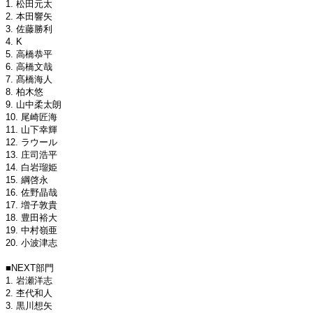
1. 松田元太
2. 本田響矢
3. 佐藤勝利
4. K
5. 高橋恭平
6. 高橋文哉
7. 髙橋海人
8. 柏木悠
9. 山中柔太朗
10. 尾崎匠海
11. 山下幸輝
12. ラウール
13. 庄司浩平
14. 白岩瑠姫
15. 綱啓永
16. 佐野晶哉
17. 増子敦貴
18. 豊田裕大
19. 中村嶺亜
20. 小波津志
■NEXT部門
1. 岩瀬洋志
2. 杢代和人
3. 黒川想矢