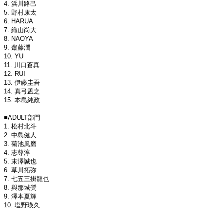
4. 浜川路己
5. 野村康太
6. HARUA
7. 織山尚大
8. NAOYA
9. 齋藤潤
10. YU
11. 川口蒼真
12. RUI
13. 伊藤圭吾
14. 真弓孟之
15. 本島純政
■ADULT部門
1. 松村北斗
2. 中島健人
3. 菊池風磨
4. 志尊淳
5. 末澤誠也
6. 草川拓弥
7. 七五三掛龍也
8. 與那城奨
9. 澤本夏輝
10. 塩野瑛久