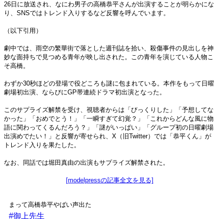
26日に放送され、なにわ男子の高橋恭平さんが出演することが明らかにな
り、SNSではトレンド入りするなど反響を呼んでいます。
（以下引用）
劇中では、雨空の繁華街で落とした週刊誌を拾い、殺傷事件の見出しを神
妙な面持ちで見つめる青年が映し出された。この青年を演じている人物こ
そ高橋。
わずか30秒ほどの登場で役どころも謎に包まれている。本作をもって日曜
劇場初出演、ならびにGP帯連続ドラマ初出演となった。
このサプライズ解禁を受け、視聴者からは「びっくりした」「予想してな
かった」「おめでとう！」「一瞬すぎて幻覚？」「これからどんな風に物
語に関わってくるんだろう？」「謎がいっぱい」「グループ初の日曜劇場
出演めでたい！」と反響が寄せられ、X（旧Twitter）では「恭平くん」が
トレンド入りを果たした。
なお、同話では堀田真由の出演もサプライズ解禁された。
[modelpressの記事全文を見る]
まって高橋恭平やばい声出た
#御上先生