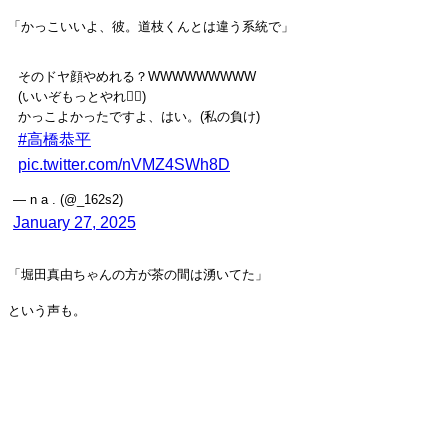
「かっこいいよ、彼。道枝くんとは違う系統で」
そのドヤ顔やめれる？WWWWWWWWW
(いいぞもっとやれ👈🏻)
かっこよかったですよ、はい。(私の負け)
#高橋恭平
pic.twitter.com/nVMZ4SWh8D
— n a . (@_162s2)
January 27, 2025
「堀田真由ちゃんの方が茶の間は湧いてた」
という声も。