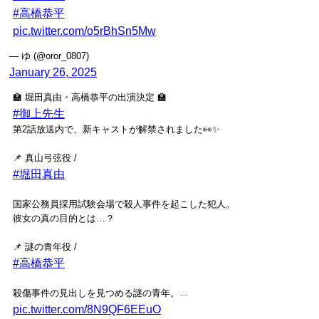
#高橋恭平
pic.twitter.com/o5rBhSn5Mw
— ゆ (@oror_0807)
January 26, 2025
🏫 堀田真由・高橋恭平の出演決定 🏫
#御上先生
第2話放送内で、新キャストが解禁されました👀✨
📌 真山弓弦役 /
#堀田真由
国家公務員採用試験会場で殺人事件を起こした犯人。
彼女の真の目的とは…？
📌 謎の青年役 /
#高橋恭平
殺傷事件の見出しを見つめる謎の青年。…
pic.twitter.com/8N9QF6EEuO