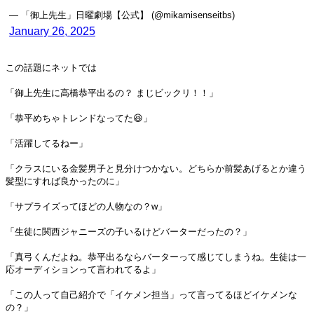
— 「御上先生」日曜劇場【公式】 (@mikamisenseitbs)
January 26, 2025
この話題にネットでは
「御上先生に高橋恭平出るの？ まじビックリ！！」
「恭平めちゃトレンドなってた😆」
「活躍してるねー」
「クラスにいる金髪男子と見分けつかない。どちらか前髪あげるとか違う
髪型にすれば良かったのに」
「サプライズってほどの人物なの？w」
「生徒に関西ジャニーズの子いるけどバーターだったの？」
「真弓くんだよね。恭平出るならバーターって感じてしまうね。生徒は一
応オーディションって言われてるよ」
「この人って自己紹介で「イケメン担当」って言ってるほどイケメンな
の？」