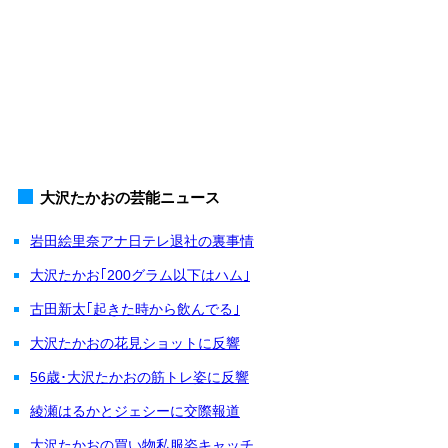
大沢たかおの芸能ニュース
岩田絵里奈アナ日テレ退社の裏事情
大沢たかお｢200グラム以下はハム｣
古田新太｢起きた時から飲んでる｣
大沢たかおの花見ショットに反響
56歳･大沢たかおの筋トレ姿に反響
綾瀬はるかとジェシーに交際報道
大沢たかおの買い物私服姿キャッチ