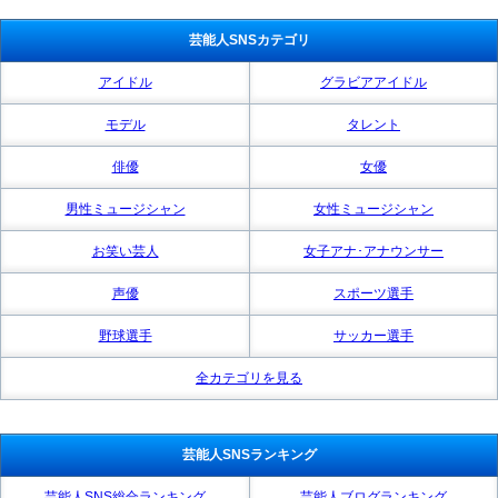
芸能人SNSカテゴリ
アイドル
グラビアアイドル
モデル
タレント
俳優
女優
男性ミュージシャン
女性ミュージシャン
お笑い芸人
女子アナ･アナウンサー
声優
スポーツ選手
野球選手
サッカー選手
全カテゴリを見る
芸能人SNSランキング
芸能人SNS総合ランキング
芸能人ブログランキング