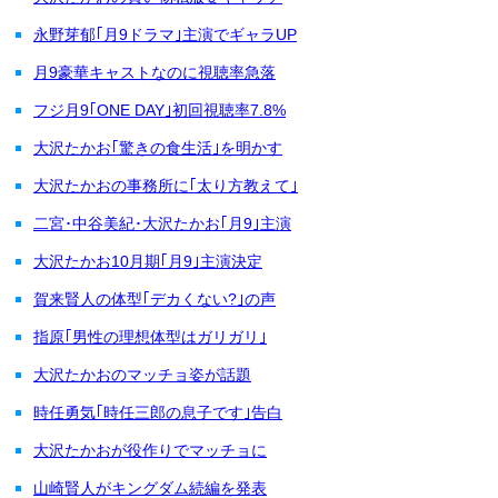
永野芽郁｢月9ドラマ｣主演でギャラUP
月9豪華キャストなのに視聴率急落
フジ月9｢ONE DAY｣初回視聴率7.8%
大沢たかお｢驚きの食生活｣を明かす
大沢たかおの事務所に｢太り方教えて｣
二宮･中谷美紀･大沢たかお｢月9｣主演
大沢たかお10月期｢月9｣主演決定
賀来賢人の体型｢デカくない?｣の声
指原｢男性の理想体型はガリガリ｣
大沢たかおのマッチョ姿が話題
時任勇気｢時任三郎の息子です｣告白
大沢たかおが役作りでマッチョに
山崎賢人がキングダム続編を発表