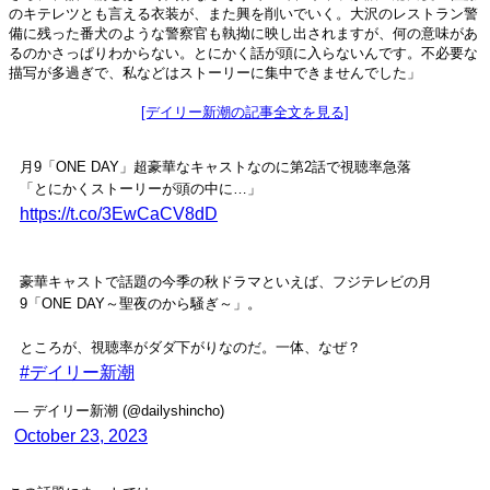
のキテレツとも言える衣装が、また興を削いでいく。大沢のレストラン警
備に残った番犬のような警察官も執拗に映し出されますが、何の意味があ
るのかさっぱりわからない。とにかく話が頭に入らないんです。不必要な
描写が多過ぎで、私などはストーリーに集中できませんでした」
[デイリー新潮の記事全文を見る]
月9「ONE DAY」超豪華なキャストなのに第2話で視聴率急落
「とにかくストーリーが頭の中に…」
https://t.co/3EwCaCV8dD
豪華キャストで話題の今季の秋ドラマといえば、フジテレビの月
9「ONE DAY～聖夜のから騒ぎ～」。
ところが、視聴率がダダ下がりなのだ。一体、なぜ？
#デイリー新潮
— デイリー新潮 (@dailyshincho)
October 23, 2023