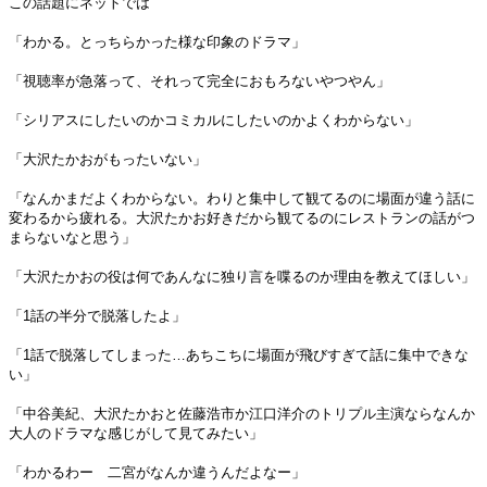
この話題にネットでは
「わかる。とっちらかった様な印象のドラマ」
「視聴率が急落って、それって完全におもろないやつやん」
「シリアスにしたいのかコミカルにしたいのかよくわからない」
「大沢たかおがもったいない」
「なんかまだよくわからない。わりと集中して観てるのに場面が違う話に
変わるから疲れる。大沢たかお好きだから観てるのにレストランの話がつ
まらないなと思う」
「大沢たかおの役は何であんなに独り言を喋るのか理由を教えてほしい」
「1話の半分で脱落したよ」
「1話で脱落してしまった…あちこちに場面が飛びすぎて話に集中できな
い」
「中谷美紀、大沢たかおと佐藤浩市か江口洋介のトリプル主演ならなんか
大人のドラマな感じがして見てみたい」
「わかるわー 二宮がなんか違うんだよなー」