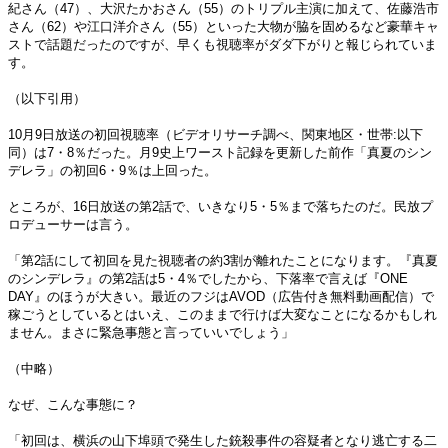
紀さん（47）、大沢たかおさん（55）のトリプル主演に加えて、佐藤浩市
さん（62）や江口洋介さん（55）といった大物が脇を固めるなど豪華キャ
ストで話題だったのですが、早くも視聴率がダダ下がりと報じられていま
す。
（以下引用）
10月9日放送の初回視聴率（ビデオリサーチ調べ、関東地区・世帯:以下
同）は7・8％だった。月9史上ワースト記録を更新した前作「真夏のシン
デレラ」の初回6・9％は上回った。
ところが、16日放送の第2話で、いきなり5・5％まで落ちたのだ。民放プ
ロデューサーは言う。
「第2話にして初回を見た視聴者の約3割が離れたことになります。『真夏
のシンデレラ』の第2話は5・4％でしたから、下落率で言えば『ONE
DAY』のほうが大きい。最近のフジはAVOD（広告付き無料動画配信）で
稼ごうとしているとはいえ、このままで行けば大変なことになるかもしれ
ません。まさに緊急事態と言っていいでしょう」
（中略）
なぜ、こんな事態に？
「初回は、横浜の山下埠頭で発生した銃殺事件の容疑者となり逃亡する二