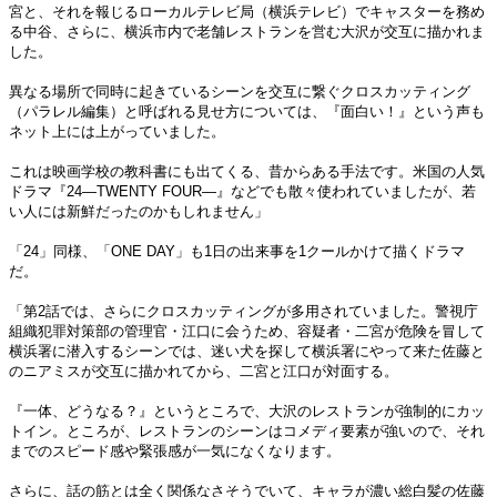
宮と、それを報じるローカルテレビ局（横浜テレビ）でキャスターを務め
る中谷、さらに、横浜市内で老舗レストランを営む大沢が交互に描かれま
した。
異なる場所で同時に起きているシーンを交互に繋ぐクロスカッティング
（パラレル編集）と呼ばれる見せ方については、『面白い！』という声も
ネット上には上がっていました。
これは映画学校の教科書にも出てくる、昔からある手法です。米国の人気
ドラマ『24―TWENTY FOUR―』などでも散々使われていましたが、若
い人には新鮮だったのかもしれません」
「24」同様、「ONE DAY」も1日の出来事を1クールかけて描くドラマ
だ。
「第2話では、さらにクロスカッティングが多用されていました。警視庁
組織犯罪対策部の管理官・江口に会うため、容疑者・二宮が危険を冒して
横浜署に潜入するシーンでは、迷い犬を探して横浜署にやって来た佐藤と
のニアミスが交互に描かれてから、二宮と江口が対面する。
『一体、どうなる？』というところで、大沢のレストランが強制的にカッ
トイン。ところが、レストランのシーンはコメディ要素が強いので、それ
までのスピード感や緊張感が一気になくなります。
さらに、話の筋とは全く関係なさそうでいて、キャラが濃い総白髪の佐藤