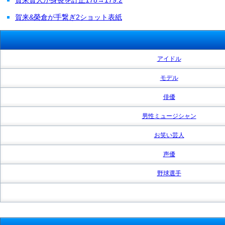
賀来&榮倉が手繋ぎ2ショット表紙
アイドル
モデル
俳優
男性ミュージシャン
お笑い芸人
声優
野球選手