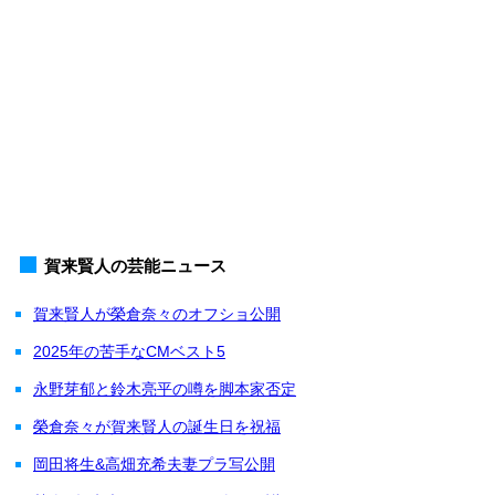
賀来賢人の芸能ニュース
賀来賢人が榮倉奈々のオフショ公開
2025年の苦手なCMベスト5
永野芽郁と鈴木亮平の噂を脚本家否定
榮倉奈々が賀来賢人の誕生日を祝福
岡田将生&高畑充希夫妻プラ写公開