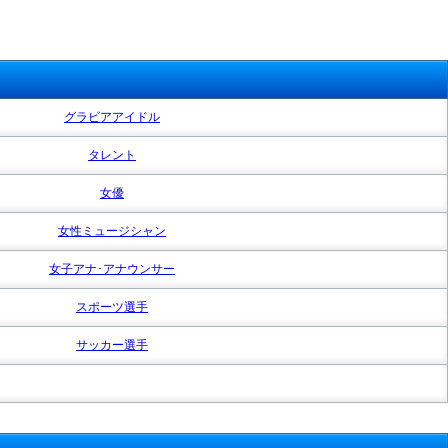
グラビアアイドル
タレント
女優
女性ミュージシャン
女子アナ･アナウンサー
スポーツ選手
サッカー選手