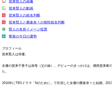
賀来賢人の画像
賀来賢人の動画
賀来賢人の姓名判断
賀来賢人と榮倉奈々の相性姓名判断
賢人の名前イメージ投票
蟹座の今日の運勢
プロフィール
賀来賢人は俳優。
女優の賀来千香子は叔母（父の妹）。デビューのきっかけは、偶然賀来家
た。
2016年にTBSドラマ「Nのために」で共演した女優の榮倉奈々と結婚。2017