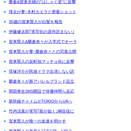
榮倉&賀来夫婦の"はしゃぐ姿"に反響
瑛太が妻･木村カエラと密着ショット
35歳の賀来賢人が白髪を報告
伊藤健太郎｢実写化の原作読まない｣
賀来賢人&榮倉奈々が入学式でオーラ
賀来賢人が妻･榮倉奈々との写真公開
賀来賢人の反町似マッチョ化に反響
窪塚洋介が民放ドラマ出演しない訳
榮倉奈々が新アパレルブランド設立
岡田将生SNS開設で俳優仲間ら反応
新幹線チャイムがTOKIOからUAへ
竹内涼真が実写｢龍が如く｣桐生役に
賀来賢人が唯一の友達を明かす
賀来賢人が身長を訂正178→179.2