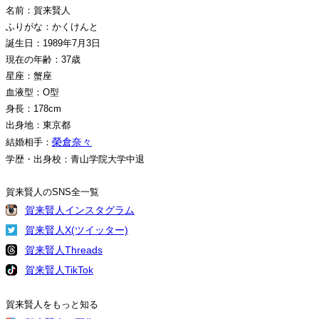
名前：賀来賢人
ふりがな：かくけんと
誕生日：1989年7月3日
現在の年齢：37歳
星座：蟹座
血液型：O型
身長：178cm
出身地：東京都
榮倉奈々
結婚相手：
学歴・出身校：青山学院大学中退
賀来賢人のSNS全一覧
賀来賢人インスタグラム
賀来賢人X(ツイッター)
賀来賢人Threads
賀来賢人TikTok
賀来賢人をもっと知る