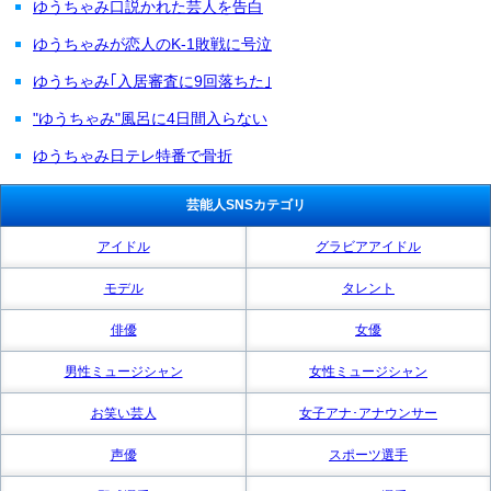
ゆうちゃみ口説かれた芸人を告白
ゆうちゃみが恋人のK-1敗戦に号泣
ゆうちゃみ｢入居審査に9回落ちた｣
"ゆうちゃみ"風呂に4日間入らない
ゆうちゃみ日テレ特番で骨折
芸能人SNSカテゴリ
アイドル
グラビアアイドル
モデル
タレント
俳優
女優
男性ミュージシャン
女性ミュージシャン
お笑い芸人
女子アナ･アナウンサー
声優
スポーツ選手