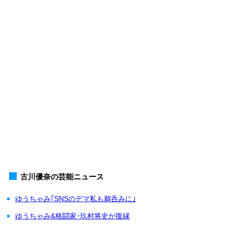
古川優奈の芸能ニュース
ゆうちゃみ｢SNSのデマ私も鵜呑みに｣
ゆうちゃみ&格闘家･玖村将史が復縁