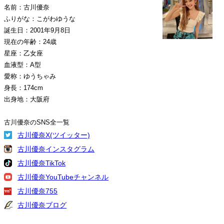
名前：古川優奈
ふりがな：こがわゆうな
誕生日：2001年9月8日
現在の年齢：24歳
星座：乙女座
血液型：A型
愛称：ゆうちゃみ
身長：174cm
出身地：大阪府
古川優奈のSNS全一覧
古川優奈X(ツイッター)
古川優奈インスタグラム
古川優奈TikTok
古川優奈YouTubeチャンネル
古川優奈755
古川優奈ブログ