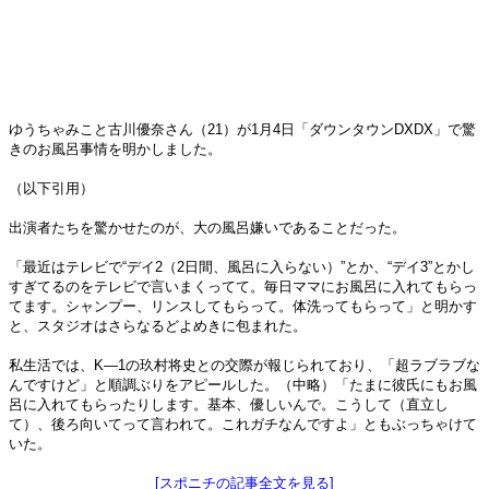
ゆうちゃみこと古川優奈さん（21）が1月4日「ダウンタウンDXDX」で驚
きのお風呂事情を明かしました。
（以下引用）
出演者たちを驚かせたのが、大の風呂嫌いであることだった。
「最近はテレビで“デイ2（2日間、風呂に入らない）”とか、“デイ3”とかし
すぎてるのをテレビで言いまくってて。毎日ママにお風呂に入れてもらっ
てます。シャンプー、リンスしてもらって。体洗ってもらって」と明かす
と、スタジオはさらなるどよめきに包まれた。
私生活では、K―1の玖村将史との交際が報じられており、「超ラブラブな
んですけど」と順調ぶりをアピールした。（中略）「たまに彼氏にもお風
呂に入れてもらったりします。基本、優しいんで。こうして（直立し
て）、後ろ向いてって言われて。これガチなんですよ」ともぶっちゃけて
いた。
[スポニチの記事全文を見る]