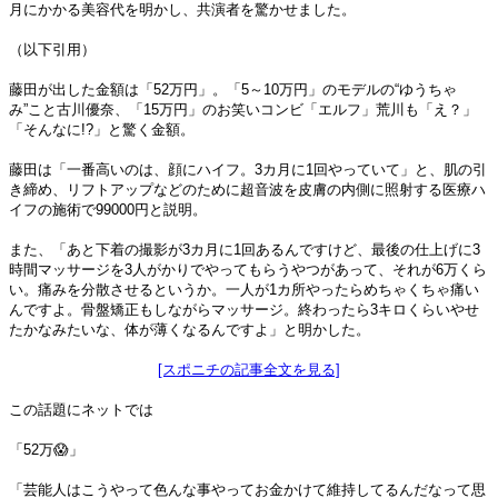
月にかかる美容代を明かし、共演者を驚かせました。
（以下引用）
藤田が出した金額は「52万円」。「5～10万円」のモデルの“ゆうちゃ
み”こと古川優奈、「15万円」のお笑いコンビ「エルフ」荒川も「え？」
「そんなに!?」と驚く金額。
藤田は「一番高いのは、顔にハイフ。3カ月に1回やっていて」と、肌の引
き締め、リフトアップなどのために超音波を皮膚の内側に照射する医療ハ
イフの施術で99000円と説明。
また、「あと下着の撮影が3カ月に1回あるんですけど、最後の仕上げに3
時間マッサージを3人がかりでやってもらうやつがあって、それが6万くら
い。痛みを分散させるというか。一人が1カ所やったらめちゃくちゃ痛い
んですよ。骨盤矯正もしながらマッサージ。終わったら3キロくらいやせ
たかなみたいな、体が薄くなるんですよ」と明かした。
[スポニチの記事全文を見る]
この話題にネットでは
「52万😱」
「芸能人はこうやって色んな事やってお金かけて維持してるんだなって思