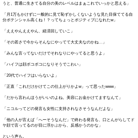
うと、普通に生きてる自分の美のレベルはまぁこれでいっかと思える」
「月1万もかけずに一般的に見て恥ずかしくないような見た目保ててる自
分ポテンシャル高くね！？ってちょっとポジティブになれたw」
「ええやんええやん、経済回していこ」
「その若さで今からそんなにやってて大丈夫なのかね…」
「みんな言ってないだけでそれなりにやってると思うよ」
「ハイフは顔ボコボコになりそうでこわい」
「20代でハイフはいらないよ」
「正直「これだけかけてこの仕上がりかよw」って思ったwww」
「だから言わんほうがいいのよね。美容にお金かけてますなんて」
「ニコルってどの発言も女性に支持されなさそうなんだよな」
「他の人が言えば「へーそうなんだ」で終わる発言も、口とんがらしてド
ヤ顔で言ってるのが目に浮かぶから、反感かうのかな」
という声も。