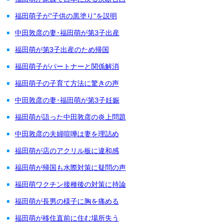
福田萌子が"子供の黒塗り"を説明
中田敦彦の妻･福田萌が第3子出産
福田萌が第3子出産のため帰国
福田萌子がパートナーと関係解消
福田萌子の子育て方法に驚きの声
中田敦彦の妻･福田萌が第3子妊娠
福田萌が語った中田敦彦の炎上問題
中田敦彦の夫婦喧嘩は妻を理詰め
福田萌が店のアクリル板に違和感
福田萌が帰国も水際対策に疑問の声
福田萌ワクチン接種後の対策に持論
福田萌が長男の様子に胸を痛める
福田萌が移住直前に住む場所失う