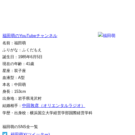
福田萌のYouTubeチャンネル
名前：福田萌
ふりがな：ふくだもえ
誕生日：1985年6月5日
現在の年齢：41歳
星座：双子座
血液型：A型
本名：中田萌
身長：153cm
出身地：岩手県滝沢村
中田敦彦（オリエンタルラジオ）
結婚相手：
学歴・出身校：横浜国立大学経営学部国際経営学科
福田萌のSNS全一覧
福田萌X(ツイッター)