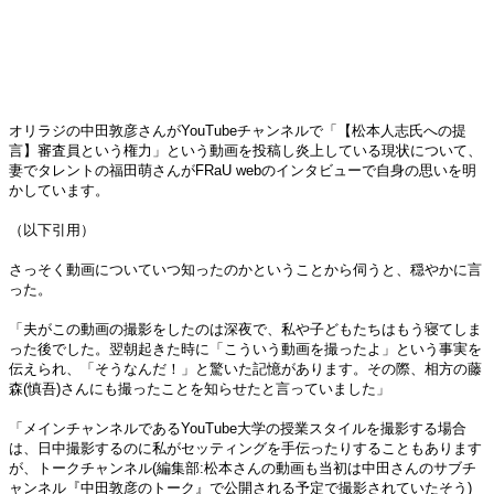
オリラジの中田敦彦さんがYouTubeチャンネルで「【松本人志氏への提
言】審査員という権力」という動画を投稿し炎上している現状について、
妻でタレントの福田萌さんがFRaU webのインタビューで自身の思いを明
かしています。
（以下引用）
さっそく動画についていつ知ったのかということから伺うと、穏やかに言
った。
「夫がこの動画の撮影をしたのは深夜で、私や子どもたちはもう寝てしま
った後でした。翌朝起きた時に「こういう動画を撮ったよ」という事実を
伝えられ、「そうなんだ！」と驚いた記憶があります。その際、相方の藤
森(慎吾)さんにも撮ったことを知らせたと言っていました」
「メインチャンネルであるYouTube大学の授業スタイルを撮影する場合
は、日中撮影するのに私がセッティングを手伝ったりすることもあります
が、トークチャンネル(編集部:松本さんの動画も当初は中田さんのサブチ
ャンネル『中田敦彦のトーク』で公開される予定で撮影されていたそう)