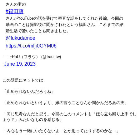
さんの妻の
#福田萌
さんがYouTubeの話を受けて率直な話をしてくれた後編。今回の
動画のことは撮影後に聞かされたという福田さん、これまでの結
婚生活で驚いたことも聞きました。
@fukudamoe
https://t.co/mfji0GYM06
— FRaU（フラウ） (@frau_tw)
June 19, 2023
この話題にネットでは
「止められないんだろうね」
「止められないというより、嫁の言うことなんか聞かんだろあの夫」
「同じ思考なんだと思う。今回のこのコメントも「ほら立ち回り上手でし
ょう？」みたいなものを感じる」
「内心もう一緒にいたくないよ…とか思ってたりするのかな…」