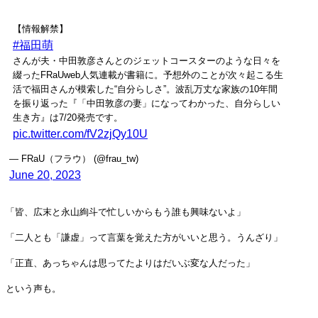
【情報解禁】
#福田萌
さんが夫・中田敦彦さんとのジェットコースターのような日々を
綴ったFRaUweb人気連載が書籍に。予想外のことが次々起こる生
活で福田さんが模索した“自分らしさ”。波乱万丈な家族の10年間
を振り返った『「中田敦彦の妻」になってわかった、自分らしい
生き方』は7/20発売です。
pic.twitter.com/fV2zjQy10U
— FRaU（フラウ） (@frau_tw)
June 20, 2023
「皆、広末と永山絢斗で忙しいからもう誰も興味ないよ」
「二人とも「謙虚」って言葉を覚えた方がいいと思う。うんざり」
「正直、あっちゃんは思ってたよりはだいぶ変な人だった」
という声も。