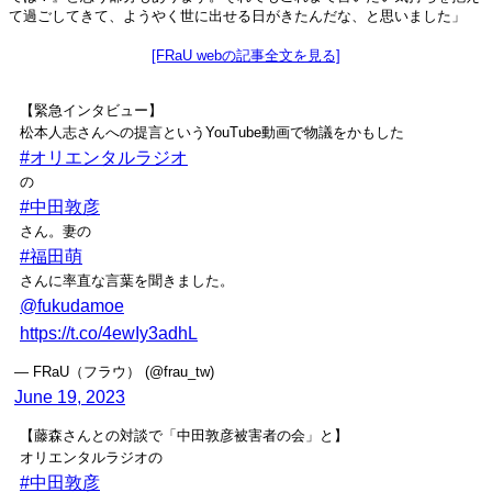
て過ごしてきて、ようやく世に出せる日がきたんだな、と思いました」
[FRaU webの記事全文を見る]
【緊急インタビュー】
松本人志さんへの提言というYouTube動画で物議をかもした
#オリエンタルラジオ
の
#中田敦彦
さん。妻の
#福田萌
さんに率直な言葉を聞きました。
@fukudamoe
https://t.co/4ewIy3adhL
— FRaU（フラウ） (@frau_tw)
June 19, 2023
【藤森さんとの対談で「中田敦彦被害者の会」と】
オリエンタルラジオの
#中田敦彦