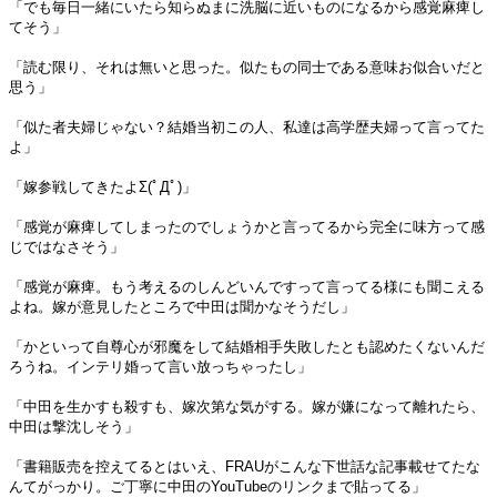
「でも毎日一緒にいたら知らぬまに洗脳に近いものになるから感覚麻痺し
てそう」
「読む限り、それは無いと思った。似たもの同士である意味お似合いだと
思う」
「似た者夫婦じゃない？結婚当初この人、私達は高学歴夫婦って言ってた
よ」
「嫁参戦してきたよΣ(ﾟДﾟ)」
「感覚が麻痺してしまったのでしょうかと言ってるから完全に味方って感
じではなさそう」
「感覚が麻痺。もう考えるのしんどいんですって言ってる様にも聞こえる
よね。嫁が意見したところで中田は聞かなそうだし」
「かといって自尊心が邪魔をして結婚相手失敗したとも認めたくないんだ
ろうね。インテリ婚って言い放っちゃったし」
「中田を生かすも殺すも、嫁次第な気がする。嫁が嫌になって離れたら、
中田は撃沈しそう」
「書籍販売を控えてるとはいえ、FRAUがこんな下世話な記事載せてたな
んてがっかり。ご丁寧に中田のYouTubeのリンクまで貼ってる」