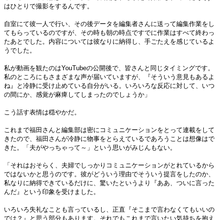
はひとりで撮影をするんです。
自室にて彼一人で行い、その後データを編集者さんに送って編集作業をし
てもらっているのですが、その時も朝の時点ですでに作業はすべて終わっ
たあとでした。内容については彼なりに納得し、手ごたえを感じているよ
うでした。
私が動画を観たのはYouTubeの公開後で、皆さんと同じタイミングです。
私のところにもさまざまな声が届いていますが、『そういう意見もあるよ
ね』と冷静に受け止めている自分がいる。いろいろな反応に対して、いつ
の間にか、感覚が麻痺してしまったのでしょうか」
こう話す表情は穏やかだ。
これまで福田さんと編集部は密にコミュニケーションをとって連載をして
きたので、福田さんが冷静に物事をとらえているであろうことは想像はで
きた。「夫がやっちゃって～」という思いがみじんもない。
「それはおそらく、夫婦でしっかりコミュニケーションがとれているから
ではないかと思うのです。彼がどういう理由でそういう提言をしたのか、
私なりに納得できているだけに、驚いたというより『ああ、ついに言った
んだ』という印象を受けました。
いろいろ失礼なことも言っているし、正直『そこまで言わなくてもいいの
では？』と思う部分もあります。それでもこれまで言いたい気持ちを抱え