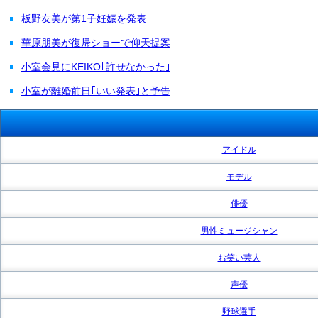
板野友美が第1子妊娠を発表
華原朋美が復帰ショーで仰天提案
小室会見にKEIKO｢許せなかった｣
小室が離婚前日｢いい発表｣と予告
アイドル
モデル
俳優
男性ミュージシャン
お笑い芸人
声優
野球選手