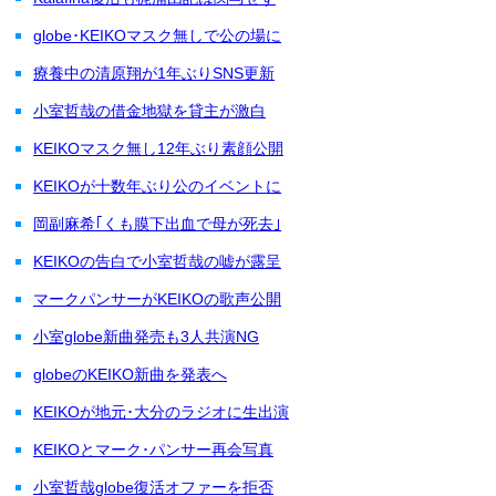
globe･KEIKOマスク無しで公の場に
療養中の清原翔が1年ぶりSNS更新
小室哲哉の借金地獄を貸主が激白
KEIKOマスク無し12年ぶり素顔公開
KEIKOが十数年ぶり公のイベントに
岡副麻希｢くも膜下出血で母が死去｣
KEIKOの告白で小室哲哉の嘘が露呈
マークパンサーがKEIKOの歌声公開
小室globe新曲発売も3人共演NG
globeのKEIKO新曲を発表へ
KEIKOが地元･大分のラジオに生出演
KEIKOとマーク･パンサー再会写真
小室哲哉globe復活オファーを拒否