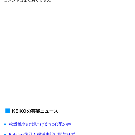
コメントはまだありません
KEIKOの芸能ニュース
松坂桃李の"頬こけ姿"に心配の声
Kalafina復活も梶浦由記は関与せず