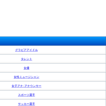
グラビアアイドル
タレント
女優
女性ミュージシャン
女子アナ･アナウンサー
スポーツ選手
サッカー選手