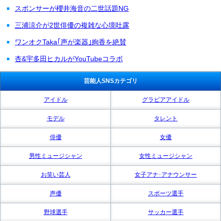
スポンサーが櫻井海音の二世話題NG
三浦涼介が2世俳優の複雑な心境吐露
ワンオクTaka｢声が楽器｣絢香を絶賛
杏&宇多田ヒカルがYouTubeコラボ
芸能人SNSカテゴリ
アイドル
グラビアアイドル
モデル
タレント
俳優
女優
男性ミュージシャン
女性ミュージシャン
お笑い芸人
女子アナ･アナウンサー
声優
スポーツ選手
野球選手
サッカー選手