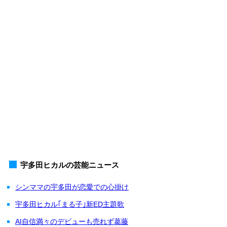
宇多田ヒカルの芸能ニュース
シンママの宇多田が恋愛での心掛け
宇多田ヒカル｢まる子｣新ED主題歌
AI自信満々のデビューも売れず葛藤