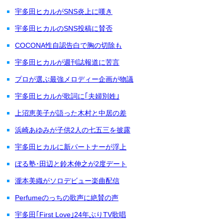
宇多田ヒカルがSNS炎上に嘆き
宇多田ヒカルのSNS投稿に賛否
COCONA性自認告白で胸の切除も
宇多田ヒカルが週刊誌報道に苦言
プロが選ぶ最強メロディー企画が物議
宇多田ヒカルが歌詞に｢夫婦別姓｣
上沼恵美子が語った木村と中居の差
浜崎あゆみが子供2人の七五三を披露
宇多田ヒカルに新パートナーが浮上
ぼる塾･田辺と鈴木伸之が2度デート
瀧本美織がソロデビュー楽曲配信
Perfumeのっちの歌声に絶賛の声
宇多田｢First Love｣24年ぶりTV歌唱