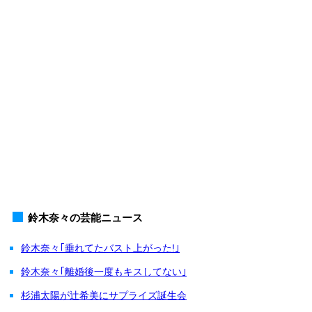
鈴木奈々の芸能ニュース
鈴木奈々｢垂れてたバスト上がった!｣
鈴木奈々｢離婚後一度もキスしてない｣
杉浦太陽が辻希美にサプライズ誕生会