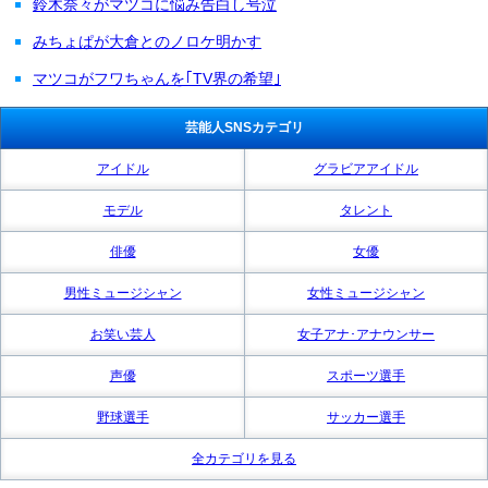
鈴木奈々がマツコに悩み告白し号泣
みちょぱが大倉とのノロケ明かす
マツコがフワちゃんを｢TV界の希望｣
芸能人SNSカテゴリ
アイドル
グラビアアイドル
モデル
タレント
俳優
女優
男性ミュージシャン
女性ミュージシャン
お笑い芸人
女子アナ･アナウンサー
声優
スポーツ選手
野球選手
サッカー選手
全カテゴリを見る