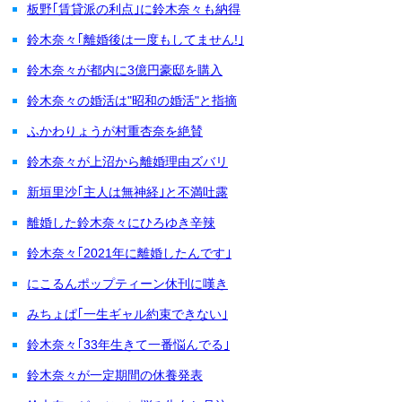
板野｢賃貸派の利点｣に鈴木奈々も納得
鈴木奈々｢離婚後は一度もしてません!｣
鈴木奈々が都内に3億円豪邸を購入
鈴木奈々の婚活は"昭和の婚活"と指摘
ふかわりょうが村重杏奈を絶賛
鈴木奈々が上沼から離婚理由ズバリ
新垣里沙｢主人は無神経｣と不満吐露
離婚した鈴木奈々にひろゆき辛辣
鈴木奈々｢2021年に離婚したんです｣
にこるんポップティーン休刊に嘆き
みちょぱ｢一生ギャル約束できない｣
鈴木奈々｢33年生きて一番悩んでる｣
鈴木奈々が一定期間の休養発表