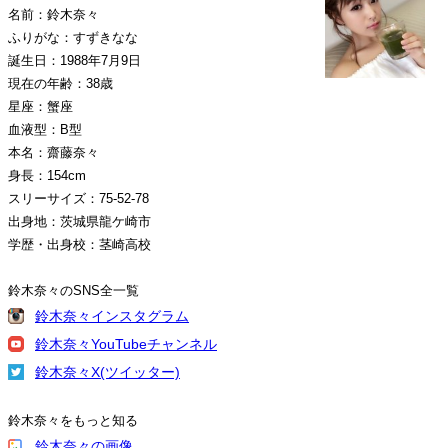
名前：鈴木奈々
ふりがな：すずきなな
誕生日：1988年7月9日
現在の年齢：38歳
星座：蟹座
血液型：B型
本名：齋藤奈々
身長：154cm
スリーサイズ：75-52-78
出身地：茨城県龍ケ崎市
学歴・出身校：茎崎高校
鈴木奈々のSNS全一覧
鈴木奈々インスタグラム
鈴木奈々YouTubeチャンネル
鈴木奈々X(ツイッター)
鈴木奈々をもっと知る
鈴木奈々の画像