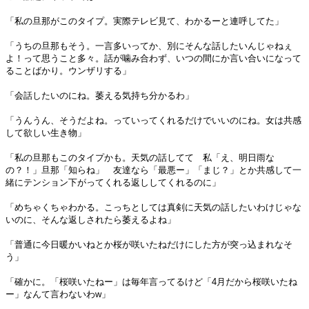
「私の旦那がこのタイプ。実際テレビ見て、わかるーと連呼してた」
「うちの旦那もそう。一言多いってか、別にそんな話したいんじゃねぇ
よ！って思うこと多々。話が噛み合わず、いつの間にか言い合いになって
ることばかり。ウンザリする」
「会話したいのにね。萎える気持ち分かるわ」
「うんうん、そうだよね。っていってくれるだけでいいのにね。女は共感
して欲しい生き物」
「私の旦那もこのタイプかも。天気の話してて 私「え、明日雨な
の？！」旦那「知らね」 友達なら「最悪ー」「まじ？」とか共感して一
緒にテンション下がってくれる返ししてくれるのに」
「めちゃくちゃわかる。こっちとしては真剣に天気の話したいわけじゃな
いのに、そんな返しされたら萎えるよね」
「普通に今日暖かいねとか桜が咲いたねだけにした方が突っ込まれなそ
う」
「確かに。「桜咲いたねー」は毎年言ってるけど「4月だから桜咲いたね
ー」なんて言わないわw」