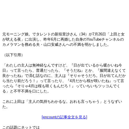
元モーニング娘。でタレントの新垣里沙さん（34）が7月26日「上田と女
が吠える夜」に出演し、昨年6月に再婚した自身のYouTubeチャンネルの
カメラマンを務める夫・山口安威さんへの不満を明かしました。
（以下引用）
「わたしの主人は無神経なんですけど、『日が出ているから暖かいね今
日』って言ったら、普通だったら、『そうだね』とか、『服間違えなくて
良かったね』で済む話なのに、主人は『そりゃそうだろ。日が出てんだか
ら当たり前だろう！』って言ったり、『4月だから桜が咲いたね』って言
ったら『そりゃ4月は桜も咲くもんだろ！』っていちいちツッコんでく
る」と不平不満を口にした。
これに上田は「主人の気持ちわかるな。おれも言っちゃう」とうなずい
た。
[encountの記事全文を見る]
この話題にネットでは