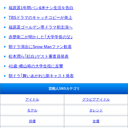
福原遥1年間パン&米ナシ生活を告白
TBSドラマのキャッチコピーが炎上
福原遥ゴールデン帯ドラマ初主演へ
赤楚衛二が明かした｢大学学長の父｣
朝ドラ演出にSnow Manファン歓喜
松本潤ら｢紅白｣ゲスト審査員発表
41歳･横山裕の大学生役に反響
朝ドラ｢舞いあがれ!｣新キャスト発表
芸能人SNSカテゴリ
アイドル
グラビアアイドル
モデル
タレント
俳優
女優