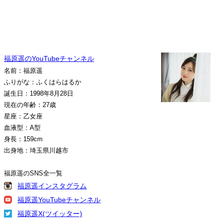
福原遥のYouTubeチャンネル
名前：福原遥
ふりがな：ふくはらはるか
誕生日：1998年8月28日
現在の年齢：27歳
星座：乙女座
血液型：A型
身長：159cm
出身地：埼玉県川越市
福原遥のSNS全一覧
福原遥インスタグラム
福原遥YouTubeチャンネル
福原遥X(ツイッター)