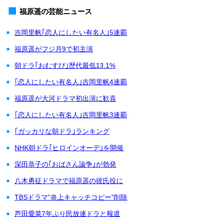
福原遥の芸能ニュース
吉岡里帆｢恋人にしたい有名人｣5連覇
福原遥がフジ月9で初主演
朝ドラ｢おむすび｣歴代最低13.1%
｢恋人にしたい有名人｣吉岡里帆4連覇
福原遥が大河ドラマ初出演に歓喜
｢恋人にしたい有名人｣吉岡里帆3連覇
｢ガッカリな朝ドラ｣ランキング
NHK朝ドラ｢ヒロインオーデ｣を開催
深田恭子の｢おばさん論争｣が勃発
八木勇征ドラマで福原遥の彼氏役に
TBSドラマ"炎上キャッチコピー"削除
芦田愛菜7年ぶり民放連ドラと報道