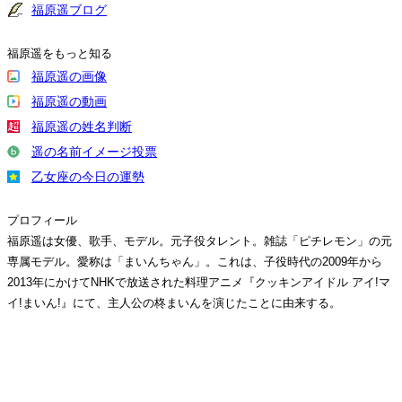
福原遥ブログ
福原遥をもっと知る
福原遥の画像
福原遥の動画
福原遥の姓名判断
遥の名前イメージ投票
乙女座の今日の運勢
プロフィール
福原遥は女優、歌手、モデル。元子役タレント。雑誌「ピチレモン」の元
専属モデル。愛称は「まいんちゃん」。これは、子役時代の2009年から
2013年にかけてNHKで放送された料理アニメ『クッキンアイドル アイ!マ
イ!まいん!』にて、主人公の柊まいんを演じたことに由来する。