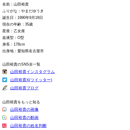
名前：山田裕貴
ふりがな：やまだゆうき
誕生日：1990年9月18日
現在の年齢：35歳
星座：乙女座
血液型：O型
身長：178cm
出身地：愛知県名古屋市
山田裕貴のSNS全一覧
山田裕貴インスタグラム
山田裕貴X(ツイッター)
山田裕貴ブログ
山田裕貴をもっと知る
山田裕貴の画像
山田裕貴の動画
山田裕貴の姓名判断