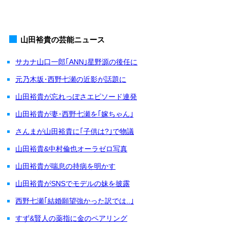
山田裕貴の芸能ニュース
サカナ山口一郎｢ANN｣星野源の後任に
元乃木坂･西野七瀬の近影が話題に
山田裕貴が忘れっぽさエピソード連発
山田裕貴が妻･西野七瀬を｢嫁ちゃん｣
さんまが山田裕貴に｢子供は?｣で物議
山田裕貴&中村倫也オーラゼロ写真
山田裕貴が喘息の持病を明かす
山田裕貴がSNSでモデルの妹を披露
西野七瀬｢結婚願望強かった訳では..｣
すず&賢人の薬指に金のペアリング