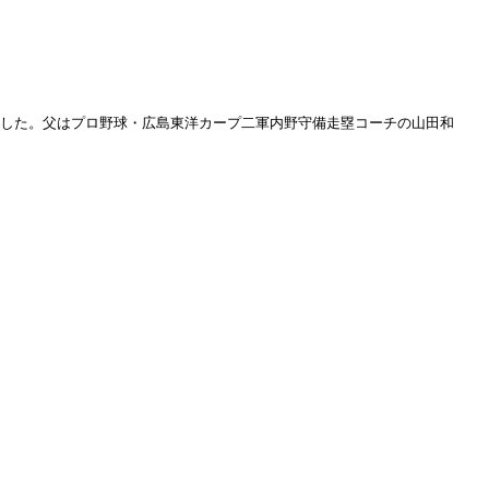
ューした。父はプロ野球・広島東洋カープ二軍内野守備走塁コーチの山田和