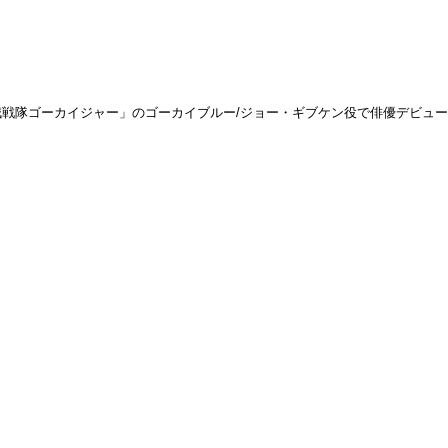
「海賊戦隊ゴーカイジャー」のゴーカイブルー/ジョー・ギブケン役で俳優デビ