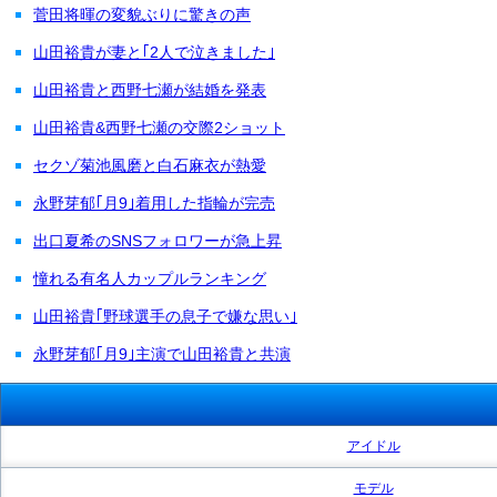
菅田将暉の変貌ぶりに驚きの声
山田裕貴が妻と｢2人で泣きました｣
山田裕貴と西野七瀬が結婚を発表
山田裕貴&西野七瀬の交際2ショット
セクゾ菊池風磨と白石麻衣が熱愛
永野芽郁｢月9｣着用した指輪が完売
出口夏希のSNSフォロワーが急上昇
憧れる有名人カップルランキング
山田裕貴｢野球選手の息子で嫌な思い｣
永野芽郁｢月9｣主演で山田裕貴と共演
アイドル
モデル