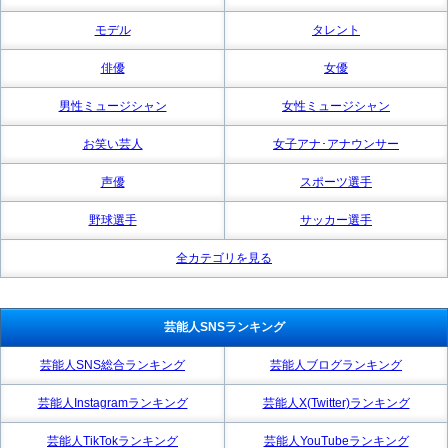
モデル
タレント
俳優
女優
男性ミュージシャン
女性ミュージシャン
お笑い芸人
女子アナ･アナウンサー
声優
スポーツ選手
野球選手
サッカー選手
全カテゴリを見る
芸能人SNSランキング
芸能人SNS総合ランキング
芸能人ブログランキング
芸能人Instagramランキング
芸能人X(Twitter)ランキング
芸能人TikTokランキング
芸能人YouTubeランキング