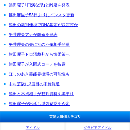
熊田曜子｢円満な形｣と離婚を発表
篠田麻里子53日ぶりにインスタ更新
熊田の裁判佳境でDNA鑑定が決定打か
平井理央アナが離婚を発表
平井理央の夫に別の不倫相手発覚
熊田曜子ドロ沼裁判から懐柔策へ
熊田曜子が入園式コーデを披露
ほしのあき芸能界復帰の可能性も
中村芝翫に3度目の不倫報道
熊田と不貞相手が裁判資料を黒塗り
熊田曜子が出廷し浮気疑惑を否定
芸能人SNSカテゴリ
アイドル
グラビアアイドル