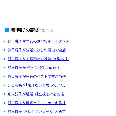
熊田曜子の芸能ニュース
熊田曜子ママ友の誕パでポールダンス
熊田曜子が結婚失敗した理由で自虐
熊田曜子が子宮頸がん検診｢異常あり｣
熊田曜子が"年の差婚"に前のめり
熊田曜子が黄色のベストで交通当番
ほしのあき｢復帰ないと思っていた｣
広末涼子が離婚･独立後初の公の場
熊田曜子が娘達とドールケーキ作り
熊田曜子｢不倫していません｣と否定