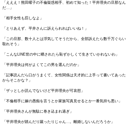
「えええ！熊田曜子の不倫疑惑相手、初めて知った！平井理央の旦那なん
だ…」
「相手女性も罰しなよ」
「とりあえず、平井さんに訴えられればいいね！」
「この旦那、数十人とは浮気してそうだから、全部訴えたら数千万ぐらい
取れそう」
「こんなLINE世の中に晒されたら恥ずかしくて生きていかれないわ」
「平井理央は何がよくてこの男を選んだのか」
「記事読んだら口がうまくて、女性関係は天才的に上手って書いてあった
からそこかな？」
「ザッとしか読んでないけど平井理央が可哀想」
「不倫相手に嫁の愚痴を言うとか家族写真見せるとか一番気持ち悪い」
「平井理央さんが無駄に巻き込まれ過ぎ」
「平井理央が踏んだり蹴ったりじゃん…。離婚しないんだろうか」