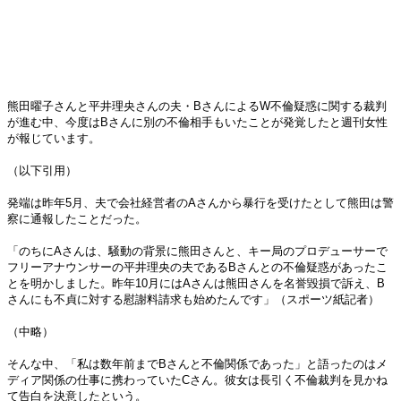
熊田曜子さんと平井理央さんの夫・BさんによるW不倫疑惑に関する裁判
が進む中、今度はBさんに別の不倫相手もいたことが発覚したと週刊女性
が報じています。
（以下引用）
発端は昨年5月、夫で会社経営者のAさんから暴行を受けたとして熊田は警
察に通報したことだった。
「のちにAさんは、騒動の背景に熊田さんと、キー局のプロデューサーで
フリーアナウンサーの平井理央の夫であるBさんとの不倫疑惑があったこ
とを明かしました。昨年10月にはAさんは熊田さんを名誉毀損で訴え、B
さんにも不貞に対する慰謝料請求も始めたんです」（スポーツ紙記者）
（中略）
そんな中、「私は数年前までBさんと不倫関係であった」と語ったのはメ
ディア関係の仕事に携わっていたCさん。彼女は長引く不倫裁判を見かね
て告白を決意したという。