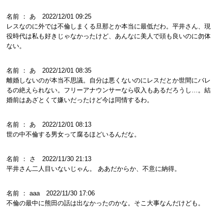
名前 ： あ 2022/12/01 09:25
レスなのに外では不倫しまくる旦那とか本当に最低だわ。平井さん、現
役時代は私も好きじゃなかったけど、あんなに美人で頭も良いのに勿体
ない。
名前 ： あ 2022/12/01 08:35
離婚しないのが本当不思議。自分は悪くないのにレスだとか世間にバレ
るの絶えられない。フリーアナウンサーなら収入もあるだろうし…。結
婚前はあざとくて嫌いだったけど今は同情するわ。
名前 ： あ 2022/12/01 08:13
世の中不倫する男女って腐るほどいるんだな。
名前 ： さ 2022/11/30 21:13
平井さん二人目いないじゃん。 ああだからか、不意に納得。
名前 ： aaa 2022/11/30 17:06
不倫の最中に熊田の話は出なかったのかな。そこ大事なんだけども。