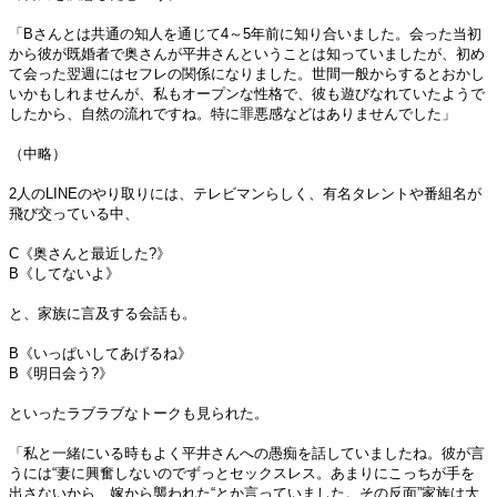
「Bさんとは共通の知人を通じて4～5年前に知り合いました。会った当初
から彼が既婚者で奥さんが平井さんということは知っていましたが、初め
て会った翌週にはセフレの関係になりました。世間一般からするとおかし
いかもしれませんが、私もオープンな性格で、彼も遊びなれていたようで
したから、自然の流れですね。特に罪悪感などはありませんでした」
（中略）
2人のLINEのやり取りには、テレビマンらしく、有名タレントや番組名が
飛び交っている中、
C《奥さんと最近した?》
B《してないよ》
と、家族に言及する会話も。
B《いっぱいしてあげるね》
B《明日会う?》
といったラブラブなトークも見られた。
「私と一緒にいる時もよく平井さんへの愚痴を話していましたね。彼が言
うには“妻に興奮しないのでずっとセックスレス。あまりにこっちが手を
出さないから、嫁から襲われた“とか言っていました。その反面”家族は大