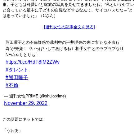
事。子どもは可愛い“と家族の写真を見せてきましたね。”私というセフレ
と会っている最中に子どもの自慢などするなんて、サイコパスだな～“と
は思っていました」（Cさん）
[週刊女性の記事全文を見る]
熊田曜子との不倫疑惑で裁判中の平井理央の夫に“新たな不貞行
為”が発覚！《いっぱいしてあげるね》相手女性とのラブラブなLI
NEのやりとりも :
https://t.co/HdT8IM2ZWv
#タレント
#熊田曜子
#不倫
— 週刊女性PRIME (@shujoprime)
November 29, 2022
この話題にネットでは
「うわあ」