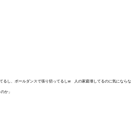
てるし、ポールダンスで張り切ってるしw 人の家庭壊してるのに気になら
るのか」