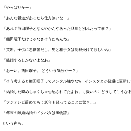
「やっぱりかー」
「あんな報道があったら仕方無いな…」
「あれ？熊田曜子となんやかんやあった旦那と別れたって事？」
「熊田曜子だけじゃなさそうだもんね」
「英断。子供に悪影響だし。男と相手女は制裁受けて欲しいね」
「離婚するしかないよなあ」
「おーい。熊田曜子。 どういう気分やー？」
「そう考えると熊田曜子ってメンタル強やなw インスタとか普通に更新し
「結婚した時めちゃくちゃ心配されてたよね。可愛いのにどうしてこうな
「フジテレビ辞めてもう10年も経ってることに驚き…」
「年末の離婚結婚のドタバタは風物詩」
という声も。