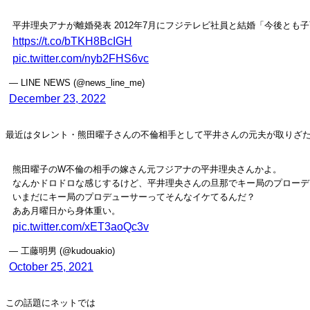
平井理央アナが離婚発表 2012年7月にフジテレビ社員と結婚「今後と
https://t.co/bTKH8BcIGH
pic.twitter.com/nyb2FHS6vc
— LINE NEWS (@news_line_me)
December 23, 2022
最近はタレント・熊田曜子さんの不倫相手として平井さんの元夫が取りざ
熊田曜子のW不倫の相手の嫁さん元フジアナの平井理央さんかよ。
なんかドロドロな感じするけど、平井理央さんの旦那でキー局のプローデ
いまだにキー局のプロデューサーってそんなイケてるんだ？
ああ月曜日から身体重い。
pic.twitter.com/xET3aoQc3v
— 工藤明男 (@kudouakio)
October 25, 2021
この話題にネットでは