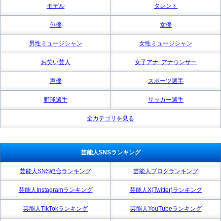
モデル
タレント
俳優
女優
男性ミュージシャン
女性ミュージシャン
お笑い芸人
女子アナ･アナウンサー
声優
スポーツ選手
野球選手
サッカー選手
全カテゴリを見る
芸能人SNSランキング
芸能人SNS総合ランキング
芸能人ブログランキング
芸能人Instagramランキング
芸能人X(Twitter)ランキング
芸能人TikTokランキング
芸能人YouTubeランキング