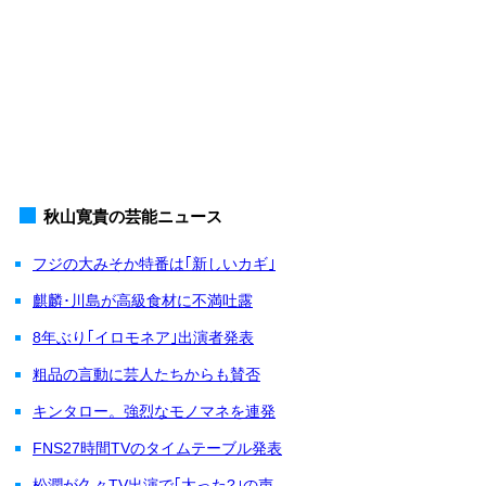
秋山寛貴の芸能ニュース
フジの大みそか特番は｢新しいカギ｣
麒麟･川島が高級食材に不満吐露
8年ぶり｢イロモネア｣出演者発表
粗品の言動に芸人たちからも賛否
キンタロー。強烈なモノマネを連発
FNS27時間TVのタイムテーブル発表
松潤が久々TV出演で｢太った?｣の声