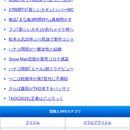
27時間TV｢新しいカギ｣メンバーMC
粗品｢まな板3時間待ち｣真相明かす
フジ｢新しいカギ｣がめちゃイケ枠へ
松本人志20年ぶり民放で新作コント
ハナコ岡部が一般女性と結婚
Snow Man宮舘が新型コロナ感染
ハナコ岡部｢エール｣朝ドラデビュー
ぺこぱ松陰寺が第7世代に不満顔
さらば森田がTKO木下をバッサリ
｢KOC2019｣王者はどぶろっく
芸能人SNSカテゴリ
アイドル
グラビアアイドル