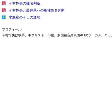
今村怜央の姓名判断
今村怜央と藤井萩花の相性姓名判断
水瓶座の今日の運勢
プロフィール
今村怜央は歌手、ギタリスト、俳優。多国籍音楽集団ALIのボーカル。ロックバンドTh