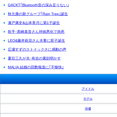
GACKT｢Bluetooth音の深み足りない｣
秋元康の新グループ｢Rain Tree｣誕生
瀬戸康史&山本美月に第1子誕生
歌手･黒崎真音さん持病悪化で急死
LEO&藤井萩花さん夫妻に双子誕生
広瀬すずのストイックさに感動の声
夏目三久が夫･有吉の素顔明かす
MALIA.結婚の回数報道に｢不愉快｣
アイドル
モデル
俳優