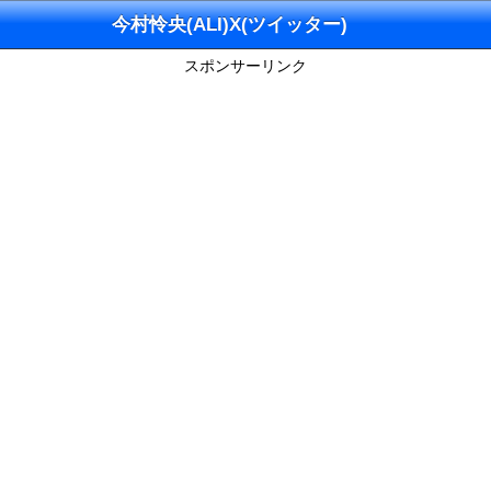
今村怜央(ALI)X(ツイッター)
スポンサーリンク