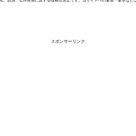
RL、自演、公序良俗に反する投稿も禁止です。当サイトへの要望・要求など
スポンサーリンク