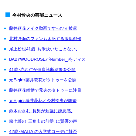
今村怜央の芸能ニュース
藤井萩花メイク動画ですっぴん披露
北村匠海のファンも困惑する激似俳優
尾上松也41歳｢お米炊いたことない｣
BABYWOODROSEがNumber_iをディス
41歳･赤西仁が健康診断結果を公開
元E-girls藤井萩花がタトゥーを公開
藤井萩花離婚で元夫のタトゥーに注目
元E-girls藤井萩花と今村怜央が離婚
鈴木おさむ｢長男が勉強に嫌悪感｣
森七菜の｢三角巾の前髪｣に賛否の声
42歳･MALIA.の入学式コーデに賛否