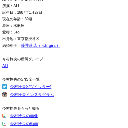
所属：ALI
誕生日：1987年1月27日
現在の年齢：39歳
星座：水瓶座
愛称：Leo
出身地：東京都渋谷区
藤井萩花（元E-girls）
結婚相手：
今村怜央の所属グループ
ALI
今村怜央のSNS全一覧
今村怜央X(ツイッター)
今村怜央インスタグラム
今村怜央をもっと知る
今村怜央の画像
今村怜央の動画