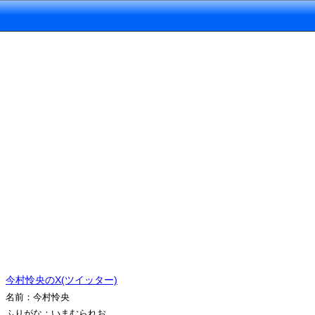
今村怜央のX(ツイッター)
名前：今村怜央
ふりがな：いまむられお