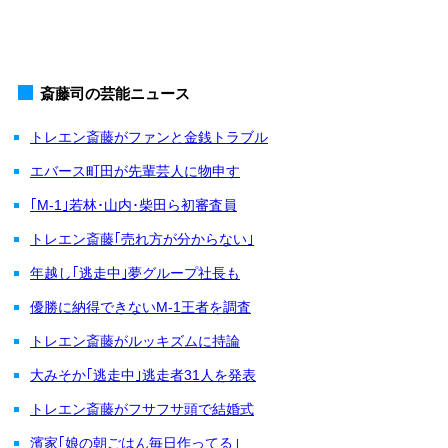
斎藤司の芸能ニュース
トレエン斎藤がファンと金銭トラブル
エバース町田が先輩芸人に物申す
｢M-1｣若林･山内･柴田ら初審査員
トレエン斎藤｢売れ方が分からない｣
年越し｢逃走中｣夢グループ社長も
優勝に納得できないM-1王者を調査
トレエン斎藤がルッキズムに持論
大みそか｢逃走中｣逃走者31人を発表
トレエン斎藤がフサフサ頭で結婚式
濱家｢娘の朝ごはん毎日作ってる｣