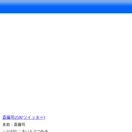
斎藤司のX(ツイッター)
名前：斎藤司
ふりがな：さいとうつかさ