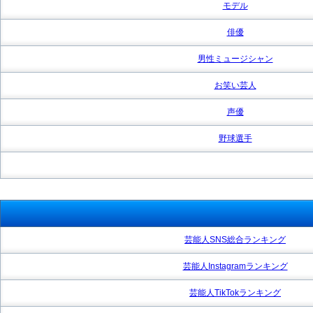
モデル
俳優
男性ミュージシャン
お笑い芸人
声優
野球選手
芸能人SNS総合ランキング
芸能人Instagramランキング
芸能人TikTokランキング