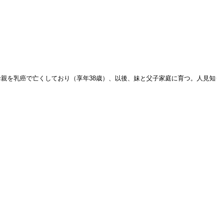
を乳癌で亡くしており（享年38歳）、以後、妹と父子家庭に育つ。人見知りな