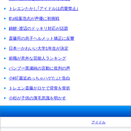
トレエンたかし｢アイドルは恋愛禁止｣
B'z稲葉浩志が声優に初挑戦
錦鯉･渡辺のドッキリ対応が話題
斎藤司の息子ヘルメット矯正に反響
日本一かわいい大学1年生が決定
前職が意外な芸能人ランキング
パンブー黒瀬純の言動に批判の声
小峠｢最近めっちゃハゲた｣と告白
トレエン斎藤がロケで背骨を骨折
小杉が子供の薄毛意識を明かす
アイドル