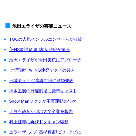
池田エライザの芸能ニュース
TGCの人気インフルエンサーらが波紋
｢FNS歌謡祭 夏｣相葉雅紀が司会
池田エライザが今田美桜にアプローチ
｢地面師たち｣NG連発でクビの芸人
玉城ティナ27歳誕生日に結婚発表
神木主演の日曜劇場に豪華キャスト
Snow Manファンが不買運動のワケ
上白石萌音が明治大学卒業を報告
村上虹郎に再びドタキャン騒動
エライザ･ノブ･高杉真宙｢ゴチ｣クビに