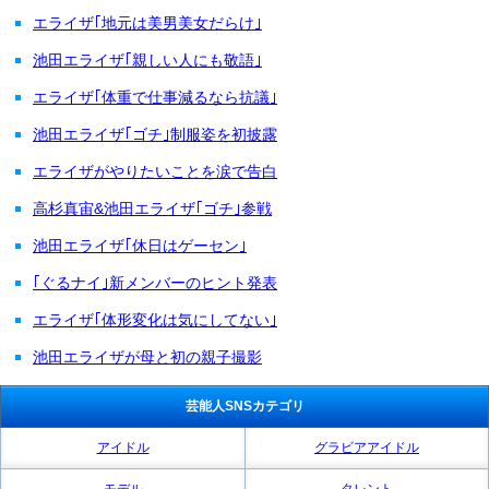
エライザ｢地元は美男美女だらけ｣
池田エライザ｢親しい人にも敬語｣
エライザ｢体重で仕事減るなら抗議｣
池田エライザ｢ゴチ｣制服姿を初披露
エライザがやりたいことを涙で告白
高杉真宙&池田エライザ｢ゴチ｣参戦
池田エライザ｢休日はゲーセン｣
｢ぐるナイ｣新メンバーのヒント発表
エライザ｢体形変化は気にしてない｣
池田エライザが母と初の親子撮影
芸能人SNSカテゴリ
アイドル
グラビアアイドル
モデル
タレント