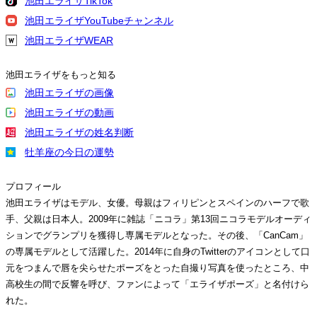
池田エライザTikTok
池田エライザYouTubeチャンネル
池田エライザWEAR
池田エライザをもっと知る
池田エライザの画像
池田エライザの動画
池田エライザの姓名判断
牡羊座の今日の運勢
プロフィール
池田エライザはモデル、女優。母親はフィリピンとスペインのハーフで歌
手、父親は日本人。2009年に雑誌「ニコラ」第13回ニコラモデルオーディ
ションでグランプリを獲得し専属モデルとなった。その後、「CanCam」
の専属モデルとして活躍した。2014年に自身のTwitterのアイコンとして口
元をつまんで唇を尖らせたポーズをとった自撮り写真を使ったところ、中
高校生の間で反響を呼び、ファンによって「エライザポーズ」と名付けら
れた。