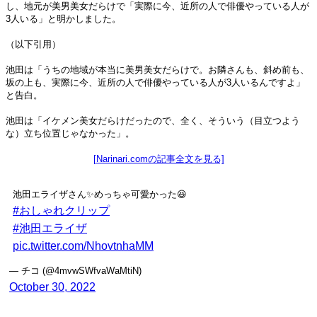
し、地元が美男美女だらけで「実際に今、近所の人で俳優やっている人が
3人いる」と明かしました。
（以下引用）
池田は「うちの地域が本当に美男美女だらけで。お隣さんも、斜め前も、
坂の上も、実際に今、近所の人で俳優やっている人が3人いるんですよ」
と告白。
池田は「イケメン美女だらけだったので、全く、そういう（目立つよう
な）立ち位置じゃなかった」。
[Narinari.comの記事全文を見る]
池田エライザさん✨めっちゃ可愛かった😆
#おしゃれクリップ
#池田エライザ
pic.twitter.com/NhovtnhaMM
— チコ (@4mvwSWfvaWaMtiN)
October 30, 2022