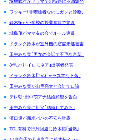
塚地武雅がドラマでの待遇に不満爆発
ワッキー｢非喫煙者なのにガンと診断｣
鈴木拓が小学校の授業参観で驚き
城島茂がママ友の会でルール違反
ドランク鈴木が室外機の窃盗未遂被害
田中みな実｢男女の会話で不毛な言葉｣
8年ぶり｢イロモネア｣出演者発表
ドランク鈴木｢TVギャラ異常な下落｣
田中みな実が山里亮太と会計で口論
テレ朝･田中萌アナ結婚願望を告白
田中みな実に祖父｢結婚してみろ｣
濱口優が新米パパの不安を吐露
TDL有料で行列回避に鈴木拓｢当然｣
17歳息子の若者言葉に鈴木拓イラッ