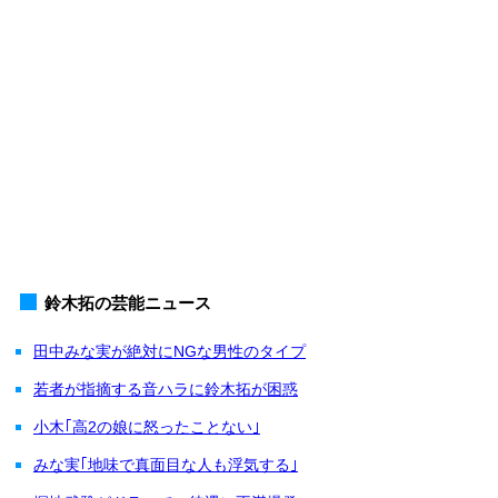
鈴木拓の芸能ニュース
田中みな実が絶対にNGな男性のタイプ
若者が指摘する音ハラに鈴木拓が困惑
小木｢高2の娘に怒ったことない｣
みな実｢地味で真面目な人も浮気する｣