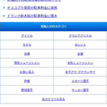
チョコプラ長田が駐車料金に呆然
ドランク鈴木拓が駐車料金に嘆き
芸能人SNSカテゴリ
アイドル
グラビアアイドル
モデル
タレント
俳優
女優
男性ミュージシャン
女性ミュージシャン
お笑い芸人
女子アナ･アナウンサー
声優
スポーツ選手
野球選手
サッカー選手
全カテゴリを見る