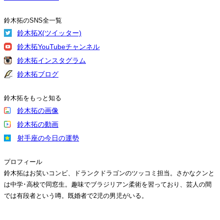
鈴木拓のSNS全一覧
鈴木拓X(ツイッター)
鈴木拓YouTubeチャンネル
鈴木拓インスタグラム
鈴木拓ブログ
鈴木拓をもっと知る
鈴木拓の画像
鈴木拓の動画
射手座の今日の運勢
プロフィール
鈴木拓はお笑いコンビ、ドランクドラゴンのツッコミ担当。さかなクンと
は中学･高校で同窓生。趣味でブラジリアン柔術を習っており、芸人の間
では有段者という噂。既婚者で2児の男児がいる。