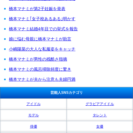
橋本マナミが第2子妊娠を発表
橋本マナミ｢女子校あるある｣明かす
橋本マナミ結婚4年目での挙式を報告
娘に悩む母親に橋本マナミが助言
小嶋陽菜の大人な私服姿をキャッチ
橋本マナミが男性の残酷さ指摘
橋本マナミの風呂掃除頻度に驚き
橋本マナミが夫から注意も夫婦円満
芸能人SNSカテゴリ
アイドル
グラビアアイドル
モデル
タレント
俳優
女優