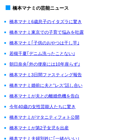
橋本マナミの芸能ニュース
橋本マナミ6歳息子のイタズラに驚き
橋本マナミ東京での子育て悩みを吐露
橋本マナミ｢子供のおやつは干し芋｣
若槻千夏｢デニム洗ったことない｣
朝日奈央｢外の便座には10年座らず｣
橋本マナミ3日間ファスティング報告
橋本マナミ婚前に夫と"レス"話し合い
橋本マナミが夫との離婚危機を告白
今年40歳の女性芸能人たちに驚き
橋本マナミがマタニティフォト公開
橋本マナミが第2子女児を出産
橋本マナミ夫婦別姓に｢一緒がいい｣