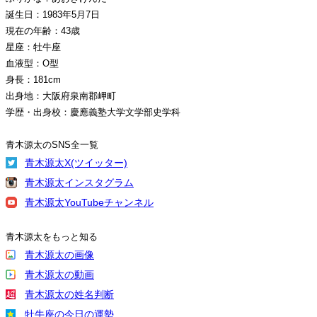
誕生日：1983年5月7日
現在の年齢：43歳
星座：牡牛座
血液型：O型
身長：181cm
出身地：大阪府泉南郡岬町
学歴・出身校：慶應義塾大学文学部史学科
青木源太のSNS全一覧
青木源太X(ツイッター)
青木源太インスタグラム
青木源太YouTubeチャンネル
青木源太をもっと知る
青木源太の画像
青木源太の動画
青木源太の姓名判断
牡牛座の今日の運勢