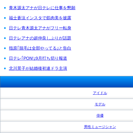
青木源太アナが日テレに仕事を懇願
福士蒼汰インスタで筋肉美を披露
日テレ青木源太アナがフリー転身
日テレアナの超仲良しぶりが話題
指原｢脱毛は全部やってる｣と告白
日テレ｢PON!｣9月打ち切り報道
北川景子が結婚後初連ドラ主演
アイドル
モデル
俳優
男性ミュージシャン