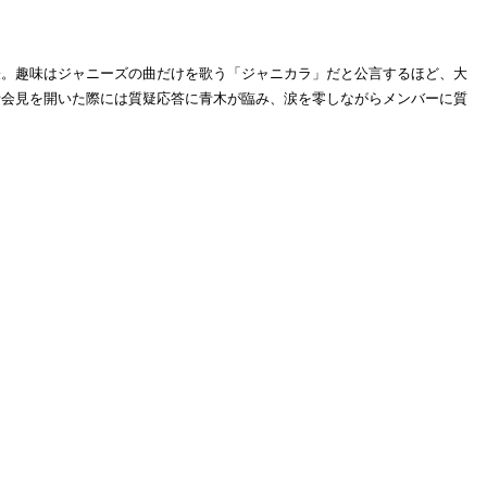
発表。趣味はジャニーズの曲だけを歌う「ジャニカラ」だと公言するほど、大
発表、記者会見を開いた際には質疑応答に青木が臨み、涙を零しながらメンバーに質