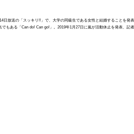
月14日放送の「スッキリ!!」で、大学の同級生である女性と結婚することを
もある「Can do! Can go!」。2019年1月27日に嵐が活動休止を