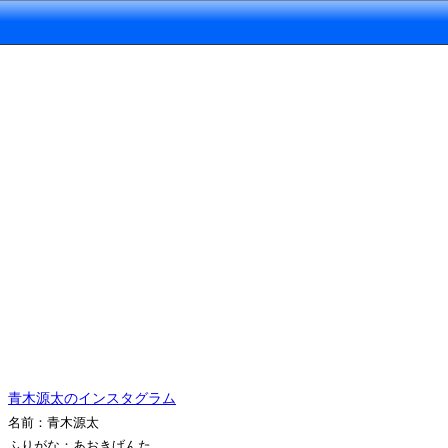
青木源太のインスタグラム
名前：青木源太
ふりがな：あおきげんた