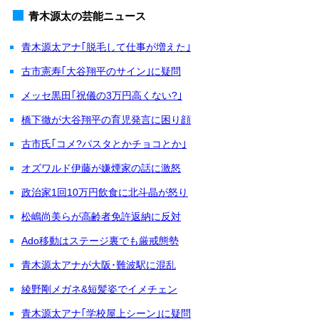
青木源太の芸能ニュース
青木源太アナ｢脱毛して仕事が増えた｣
古市憲寿｢大谷翔平のサイン｣に疑問
メッセ黒田｢祝儀の3万円高くない?｣
橋下徹が大谷翔平の育児発言に困り顔
古市氏｢コメ?パスタとかチョコとか｣
オズワルド伊藤が嫌煙家の話に激怒
政治家1回10万円飲食に北斗晶が怒り
松嶋尚美らが高齢者免許返納に反対
Ado移動はステージ裏でも厳戒態勢
青木源太アナが大阪･難波駅に混乱
綾野剛メガネ&短髪姿でイメチェン
青木源太アナ｢学校屋上シーン｣に疑問