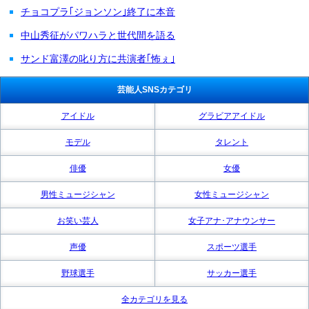
チョコプラ｢ジョンソン｣終了に本音
中山秀征がパワハラと世代間を語る
サンド富澤の叱り方に共演者｢怖ぇ｣
芸能人SNSカテゴリ
アイドル
グラビアアイドル
モデル
タレント
俳優
女優
男性ミュージシャン
女性ミュージシャン
お笑い芸人
女子アナ･アナウンサー
声優
スポーツ選手
野球選手
サッカー選手
全カテゴリを見る