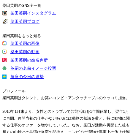
柴田英嗣のSNS全一覧
柴田英嗣インスタグラム
柴田英嗣ブログ
柴田英嗣をもっと知る
柴田英嗣の画像
柴田英嗣の動画
柴田英嗣の姓名判断
英嗣の名前イメージ投票
蟹座の今日の運勢
プロフィール
柴田英嗣はタレント。お笑いコンビ・アンタッチャブルのツッコミ担当。
2010年1月末より、女性とのトラブルで芸能活動を1年間休業し、翌年1月
に再開。再開当初の仕事がない時期には動物の知識を蓄え、特に動物に関
する仕事のオファーを増やしていった。なお、柴田が活動を再開した後も
相方の山崎との共演は当面の間控え、コンビでの活動は事実上の休止状態