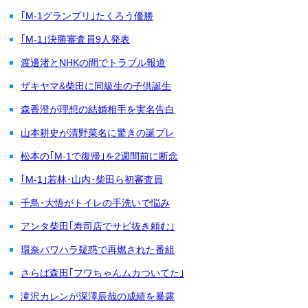
｢M-1グランプリ｣たくろう優勝
｢M-1｣決勝審査員9人発表
渡邊渚とNHKの間でトラブル報道
ザキヤマ&柴田に同級生の子供誕生
森香澄が理想の結婚相手を実名告白
山本耕史が清野菜名に驚きの誕プレ
松本の｢M-1で復帰｣を2週間前に断念
｢M-1｣若林･山内･柴田ら初審査員
千鳥･大悟がトイレの手洗いで悩み
アンタ柴田｢寿司店でサビ抜き頼む｣
環奈パワハラ疑惑で再燃された番組
さらば森田｢フワちゃんムカついてた｣
滝沢カレンが深澤辰哉の成績を暴露