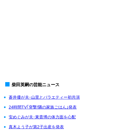
柴田英嗣の芸能ニュース
蒼井優が夫･山里とバラエティー初共演
24時間TV｢突撃!隣の家族ごはん｣発表
安めぐみが夫･東貴博の体力面を心配
真木よう子が第2子出産を発表