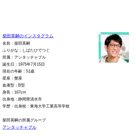
柴田英嗣のインスタグラム
名前：柴田英嗣
ふりがな：しばたひでつぐ
所属：アンタッチャブル
誕生日：1975年7月15日
現在の年齢：51歳
星座：蟹座
血液型：B型
身長：167cm
出身地：静岡県清水市
学歴・出身校：東海大学工業高等学校
柴田英嗣の所属グループ
アンタッチャブル