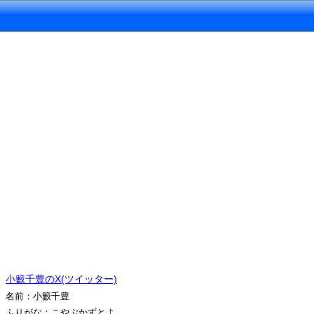
小籔千豊のX(ツイッター)
名前：小籔千豊
ふりがな：こやぶかずとよ