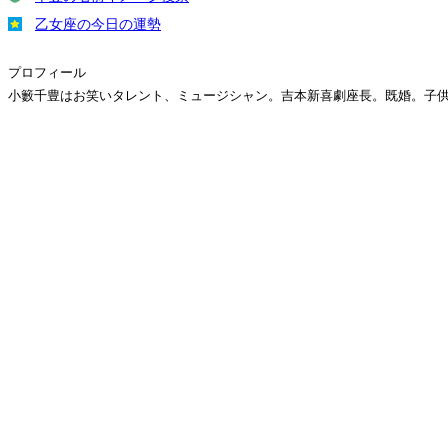
乙女座の今日の運勢
プロフィール
小籔千豊はお笑いタレント、ミュージシャン。吉本新喜劇座長。既婚。子