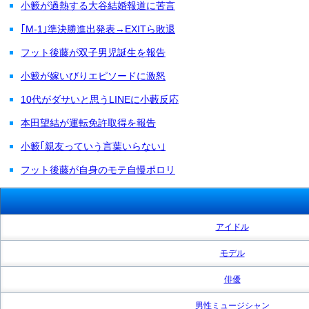
小籔が過熱する大谷結婚報道に苦言
｢M-1｣準決勝進出発表→EXITら敗退
フット後藤が双子男児誕生を報告
小籔が嫁いびりエピソードに激怒
10代がダサいと思うLINEに小藪反応
本田望結が運転免許取得を報告
小籔｢親友っていう言葉いらない｣
フット後藤が自身のモテ自慢ポロリ
アイドル
モデル
俳優
男性ミュージシャン