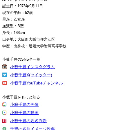
誕生日：1973年9月11日
現在の年齢：52歳
星座：乙女座
血液型：B型
身長：188cm
出身地：大阪府大阪市住之江区
学歴・出身校：近畿大学附属高等学校
小籔千豊のSNS全一覧
小籔千豊インスタグラム
小籔千豊X(ツイッター)
小籔千豊YouTubeチャンネル
小籔千豊をもっと知る
小籔千豊の画像
小籔千豊の動画
小籔千豊の姓名判断
千豊の名前イメージ投票