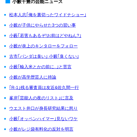
小籔千豊の芸能ニュース
松本人志｢俺を裏切ったワイドナショー｣
小籔が子供にやらせた3つの習い事
小藪｢若害もあるぞ!お前はどやねん?｣
小籔が炎上のキンタローをフォロー
古市｢パンダは臭い｣ 小籔｢臭くない｣
小籔｢輸入米とかの前に..｣と苦言
小籔が高学歴芸人に持論
｢R-1｣残る審査員は友近&佐久間一行
峯岸｢芸能人の夜のリスト｣に言及
ウエスト井口が身長研究結果に怒り
小籔｢オッペンハイマー｣見ないワケ
小籔がレジ袋有料化の反対を明言