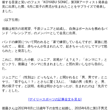
催する音楽と笑いのフェス「KOYABU SONIC」第3弾アーティスト発表会
見に出席した際、6月に双子の男児が生まれたことをサプライズで発表し
ました。
（以下引用）
後藤は相方の岩尾望、千原ジュニアと結成し、自身はボーカルを務めるバ
ンド「バレンシアガ」のメンバーとして会見に出席。
バンドの練習について問われると「家で練習しているんですが、家族に怒
られて…。最近、赤ちゃんが生まれたんで、起きちゃったりしてマジで怒
られた」と発言した。
これに、同席した小籔、ジュニア、岩尾が「え？え？」「ホンマに？」と
ビックリ。後藤は「ホンマに生まれました」と照れ笑いしながら告白し
た。
ジュニアに「（性別は）どっちなん？」と聞かれると「男、男です」とニ
ヤリ。「双子なん！？」とさらに驚く3人に、「8歳の男（長男）と、男、
男の双子です」と説明。名前は明かさなかったが、生まれたのは「先月で
す」とした。
[デイリースポーツの記事全文を見る]
後藤さんは2013年8月に11歳年下の女性と結婚し、2015年6月に第1子男児